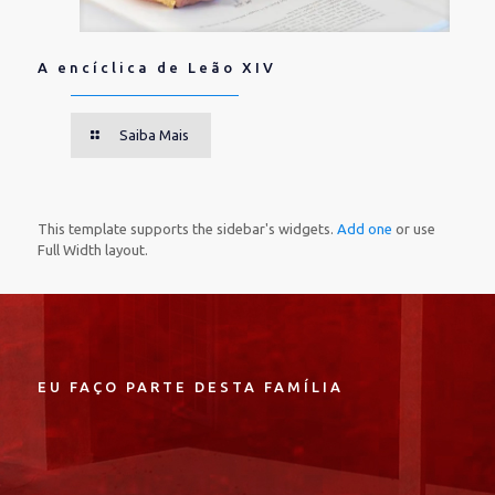
A encíclica de Leão XIV
Saiba Mais
This template supports the sidebar's widgets.
Add one
or use
Full Width layout.
EU FAÇO PARTE DESTA FAMÍLIA