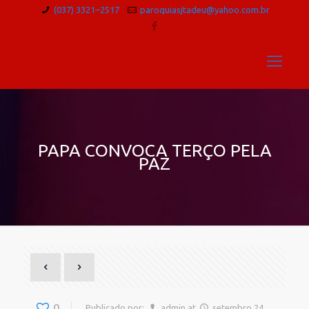
(037) 3321–2517
paroquiasjtadeu@yahoo.com.br
PAPA CONVOCA TERÇO PELA
PAZ
0
Publicado por:
admin
at
setembro 24,