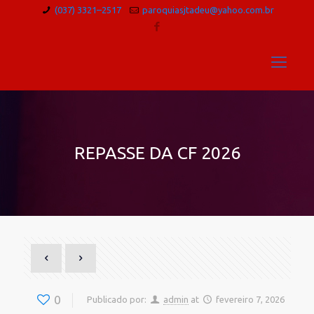
(037) 3321–2517
paroquiasjtadeu@yahoo.com.br
REPASSE DA CF 2026
0
Publicado por:
admin
at
fevereiro 7, 2026