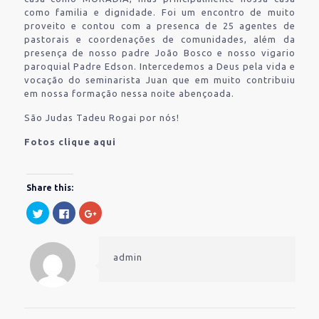
como familia e dignidade. Foi um encontro de muito
proveito e contou com a presenca de 25 agentes de
pastorais e coordenações de comunidades, além da
presença de nosso padre João Bosco e nosso vigario
paroquial Padre Edson. Intercedemos a Deus pela vida e
vocação do seminarista Juan que em muito contribuiu
em nossa formação nessa noite abençoada.
São Judas Tadeu Rogai por nós!
Fotos clique aqui
Share this:
Clique
Clique
Compartilhe
para
para
no
compartilhar
compartilhar
Google+
no
no
(abre
Twitter(abre
Facebook(abre
em
em
em
nova
admin
nova
nova
janela)
janela)
janela)