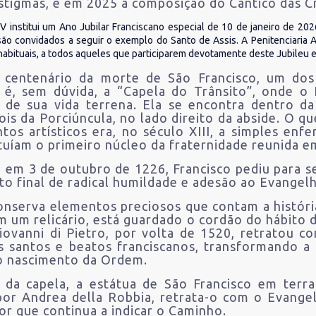
tigmas, e em 2025 a composição do Cântico das Cr
V institui um Ano Jubilar Franciscano especial de 10 de janeiro de 202
 são convidados a seguir o exemplo do Santo de Assis. A Penitenciaria A
abituais, a todos aqueles que participarem devotamente deste Jubileu e
 centenário da morte de São Francisco, um dos 
r é, sem dúvida, a “Capela do Trânsito”, onde o
de sua vida terrena. Ela se encontra dentro da 
ois da Porciúncula, no lado direito da abside. O q
os artísticos era, no século XIII, a simples enf
tuíam o primeiro núcleo da fraternidade reunida 
e, em 3 de outubro de 1226, Francisco pediu para s
o final de radical humildade e adesão ao Evangel
onserva elementos preciosos que contam a história
em um relicário, está guardado o cordão do hábito 
iovanni di Pietro, por volta de 1520, retratou c
s santos e beatos franciscanos, transformando a
o nascimento da Ordem.
 da capela, a estátua de São Francisco em terra
 por Andrea della Robbia, retrata-o com o Evang
r que continua a indicar o Caminho.