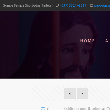
Somos Família São Judas Tadeu |
(037) 3321–2517
paroquias
HOME
A
0
Publicado por:
admin
at