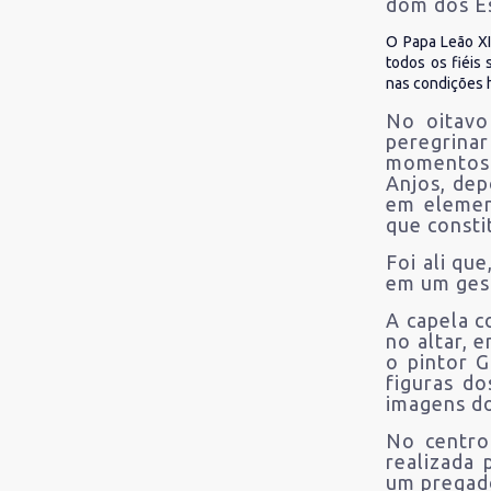
dom dos Es
O Papa Leão XI
todos os fiéis
nas condições h
No oitavo
peregrina
momentos 
Anjos, dep
em element
que consti
Foi ali qu
em um gest
A capela c
no altar, 
o pintor G
figuras do
imagens d
No centro
realizada
um pregado