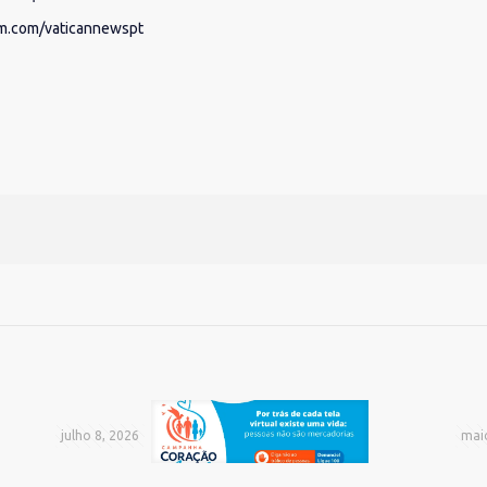
am.com/vaticannewspt
julho 8, 2026
mai