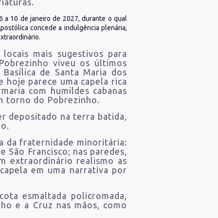
iaturas.
6 a 10 de janeiro de 2027, durante o qual
postólica concede a indulgência plenária,
xtraordinário.
locais mais sugestivos para
 Pobrezinho viveu os últimos
Basílica de Santa Maria dos
ue hoje parece uma capela rica
ermaria com humildes cabanas
em torno do Pobrezinho.
er depositado na terra batida,
ho.
 da fraternidade minoritária:
de São Francisco; nas paredes,
om extraordinário realismo as
 capela em uma narrativa por
cota esmaltada policromada,
elho e a Cruz nas mãos, como