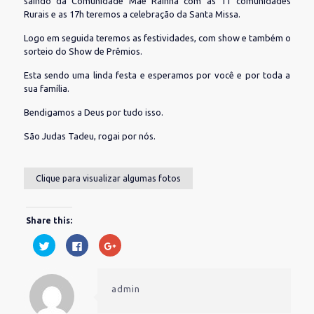
saindo da Comunidade Mãe Rainha com as 11 comunidades
Rurais e as 17h teremos a celebração da Santa Missa.
Logo em seguida teremos as festividades, com show e também o
sorteio do Show de Prêmios.
Esta sendo uma linda festa e esperamos por você e por toda a
sua família.
Bendigamos a Deus por tudo isso.
São Judas Tadeu, rogai por nós.
Clique para visualizar algumas fotos
Share this:
Clique
Clique
Compartilhe
para
para
no
compartilhar
compartilhar
Google+
no
no
(abre
Twitter(abre
Facebook(abre
em
em
em
nova
admin
nova
nova
janela)
janela)
janela)