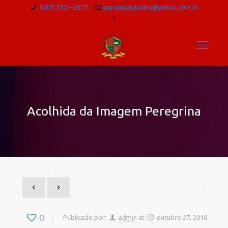
(037) 3321–2517
paroquiasjtadeu@yahoo.com.br
Acolhida da Imagem Peregrina
0
Publicado por:
admin
at
outubro 27, 2018