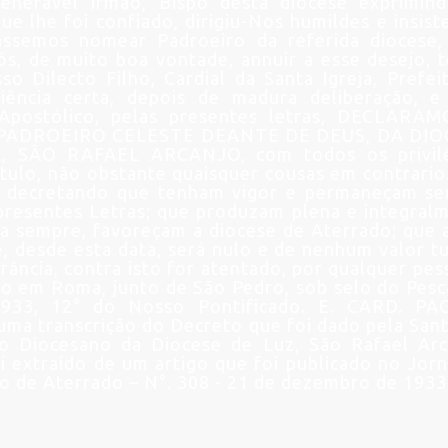
enerável Irmão, Bispo desta diocese exprimin
ue lhe foi confiado, dirigiu-Nos humildes e insist
assemos nomear Padroeiro da referida diocese,
s, de muito boa vontade, annuir a esse desejo, 
o Dilecto Filho, Cardial da Santa Igreja, Prefei
iência certa, depois de madura deliberação, e
Apostólico, pelas presentes letras, DECLARA
ADROEIRO CELESTE DEANTE DE DEUS, DA DIO
 SÃO RAFAEL ARCANJO, com todos os privilé
titulo, não obstante quaisquer cousas em contrario.
, decretando que tenham vigor e permaneçam s
s presentes Letras; que produzam plena e integral
ra sempre, favoreçam a diocese de Aterrado; que 
ue, desde esta data, será nulo e de nenhum valor t
rância, contra isto for atentado, por qualquer pes
do em Roma, junto de São Pedro, sob selo do Pesc
933, 12° do Nosso Pontificado. E. CARD. PA
 uma transcrição do Decreto que foi dado pela Sant
 Diocesano da Diocese de Luz, São Rafael Arc
oi extraído de um artigo que foi publicado no Jorn
do de Aterrado – N°. 308 - 21 de dezembro de 1933