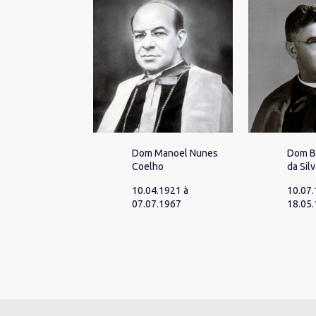
Dom Manoel Nunes
Dom B
Coelho
da Sil
10.04.1921 à
10.07.
07.07.1967
18.05