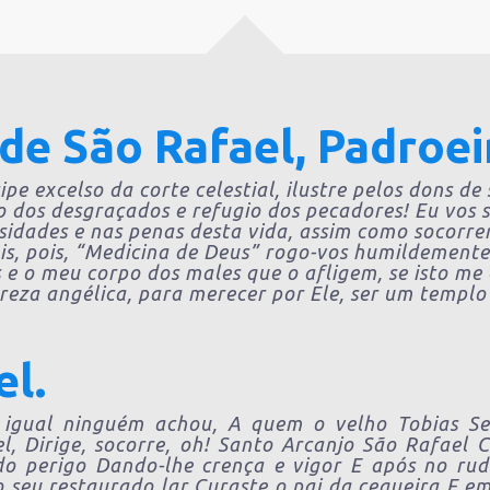
de São Rafael, Padroei
ipe excelso da corte celestial, ilustre pelos dons de
o dos desgraçados e refugio dos pecadores! Eu vos su
sidades e nas penas desta vida, assim como socorr
ois, pois, “Medicina de Deus” rogo-vos humildement
 e o meu corpo dos males que o afligem, se isto me
reza angélica, para merecer por Ele, ser um templo
el.
 igual ninguém achou, A quem o velho Tobias S
l, Dirige, socorre, oh! Santo Arcanjo São Rafael
 do perigo Dando-lhe crença e vigor E após no r
 seu restaurado lar Curaste o pai da cegueira E em