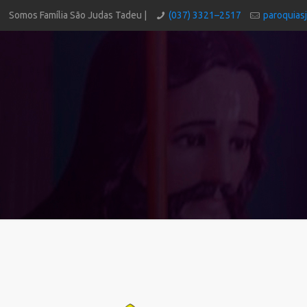
Somos Família São Judas Tadeu |
(037) 3321–2517
paroquias