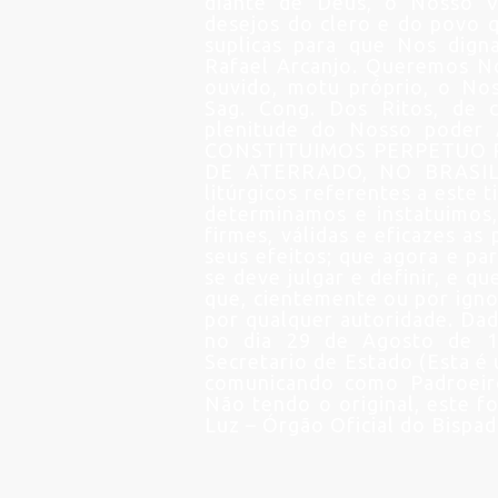
diante de Deus, o Nosso V
desejos do clero e do povo q
suplicas para que Nos dign
Rafael Arcanjo. Queremos Nó
ouvido, motu próprio, o Noss
Sag. Cong. Dos Ritos, de c
plenitude do Nosso poder 
CONSTITUIMOS PERPETUO P
DE ATERRADO, NO BRASIL,
litúrgicos referentes a este 
determinamos e instatuimos
firmes, válidas e eficazes a
seus efeitos; que agora e pa
se deve julgar e definir, e q
que, cientemente ou por igno
por qualquer autoridade. Da
no dia 29 de Agosto de 1
Secretario de Estado (Esta é
comunicando como Padroeiro
Não tendo o original, este f
Luz – Órgão Oficial do Bispa