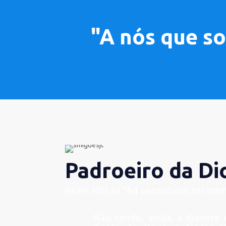
"A nós que so
Padroeiro da Di
PAPA PIO XI "Ad perpetuam rei me
Não tendo, ainda, a diocese 