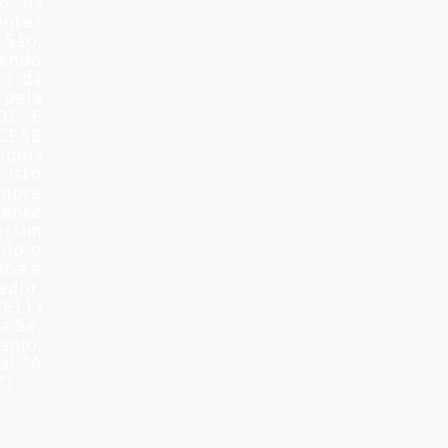
do os
entes
 São.
tendo
to da
 pela
MOS E
CESE
gios
 Isto
empre
mente
assim
udo o
soa e
ador,
CELLI
a Sé,
anjo.
al “A
").