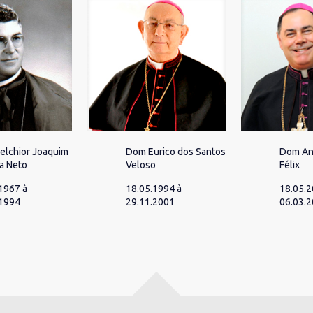
elchior Joaquim
Dom Eurico dos Santos
Dom An
va Neto
Veloso
Félix
1967 à
18.05.1994 à
18.05.2
.1994
29.11.2001
06.03.