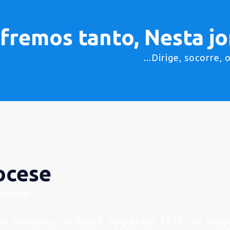
fremos tanto, Nesta jor
...Dirige, socorre,
ocese
moriam"
de Aterrado, no Brasil, erigida em 1918, um Padr