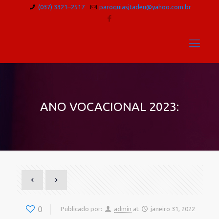
(037) 3321–2517
paroquiasjtadeu@yahoo.com.br
ANO VOCACIONAL 2023:
0
Publicado por:
admin
at
janeiro 31, 2022