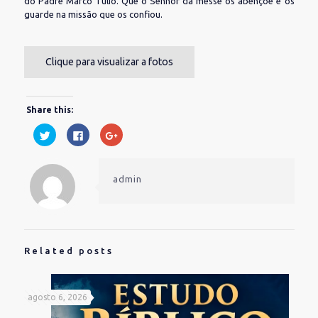
do Padre Marco Tulio. Que o Senhor da messe os abençoe e os
guarde na missão que os confiou.
Clique para visualizar a fotos
Share this:
Clique
Clique
Compartilhe
para
para
no
compartilhar
compartilhar
Google+
no
no
(abre
Twitter(abre
Facebook(abre
em
em
em
nova
admin
nova
nova
janela)
janela)
janela)
Related posts
agosto 6, 2026