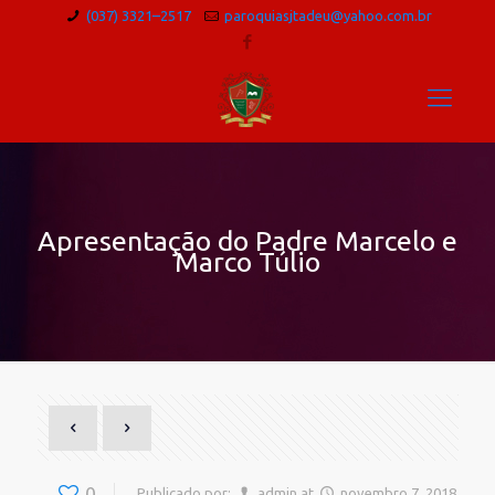
(037) 3321–2517
paroquiasjtadeu@yahoo.com.br
Apresentação do Padre Marcelo e
Marco Túlio
0
Publicado por:
admin
at
novembro 7, 2018