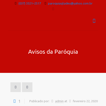
(037) 3321–2517
paroquiasjtadeu@yahoo.com.br
Avisos da Paróquia
1
Publicado por:
admin
at
fevereiro 22, 2020