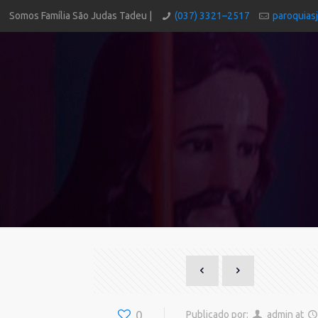
Somos Família São Judas Tadeu |
(037) 3321–2517
paroquias
0
Publicado por:
admin
at