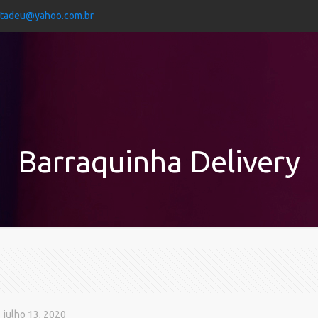
jtadeu@yahoo.com.br
Barraquinha Delivery
julho 13, 2020