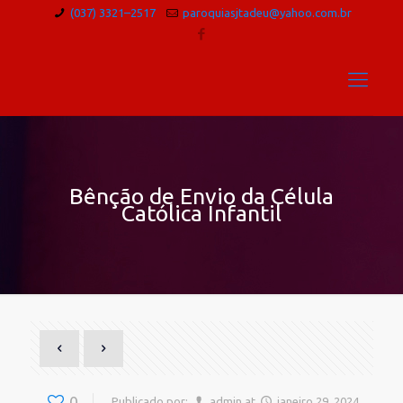
(037) 3321–2517
paroquiasjtadeu@yahoo.com.br
Bênção de Envio da Célula
Católica Infantil
0
Publicado por:
admin
at
janeiro 29, 2024