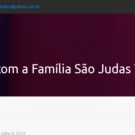
jtadeu@yahoo.com.br
com a Família São Judas
julho 8, 2019