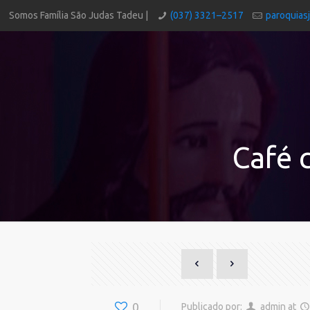
Somos Família São Judas Tadeu |
(037) 3321–2517
paroquias
Café 
0
Publicado por:
admin
at