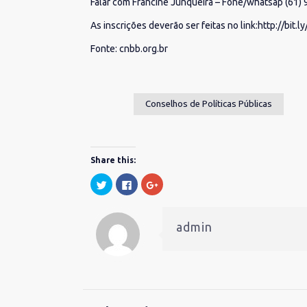
Falar com Francine Junqueira – Fone/whatsap (61)
As inscrições deverão ser feitas no link:
http://bit.l
Fonte: cnbb.org.br
Conselhos de Políticas Públicas
Share this:
Clique
Clique
Compartilhe
para
para
no
compartilhar
compartilhar
Google+
no
no
(abre
Twitter(abre
Facebook(abre
em
em
em
nova
admin
nova
nova
janela)
janela)
janela)