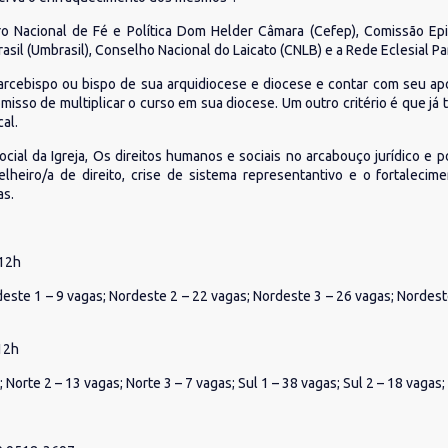
o Nacional de Fé e Política Dom Helder Câmara (Cefep), Comissão Epi
Brasil (Umbrasil), Conselho Nacional do Laicato (CNLB) e a Rede Eclesial
 arcebispo ou bispo de sua arquidiocese e diocese e contar com seu apo
sso de multiplicar o curso em sua diocese. Um outro critério é que já t
al.
al da Igreja, Os direitos humanos e sociais no arcabouço jurídico e polít
selheiro/a de direito, crise de sistema representantivo e o fortaleci
as.
 12h
deste 1 – 9 vagas; Nordeste 2 – 22 vagas; Nordeste 3 – 26 vagas; Nordes
 12h
Norte 2 – 13 vagas; Norte 3 – 7 vagas; Sul 1 – 38 vagas; Sul 2 – 18 vagas; 