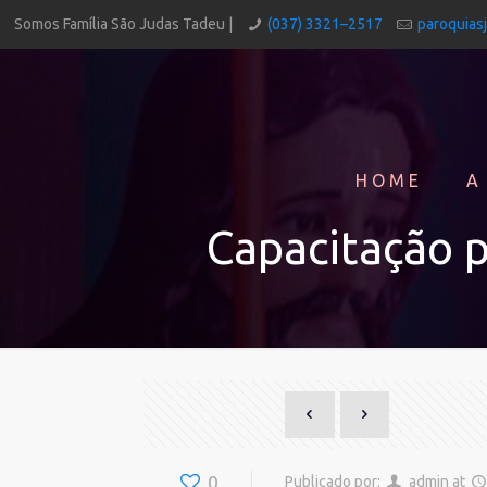
Somos Família São Judas Tadeu |
(037) 3321–2517
paroquias
HOME
A
Capacitação p
0
Publicado por:
admin
at