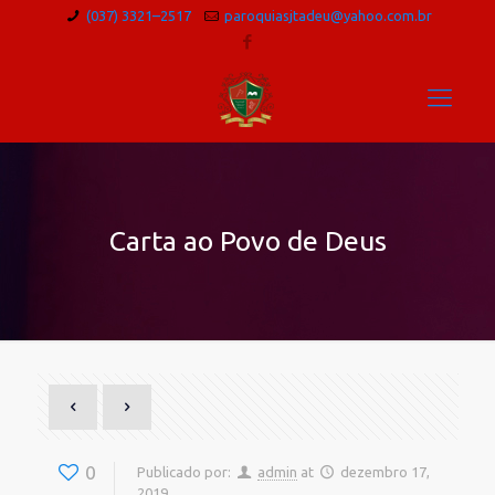
(037) 3321–2517
paroquiasjtadeu@yahoo.com.br
Carta ao Povo de Deus
0
Publicado por:
admin
at
dezembro 17,
2019