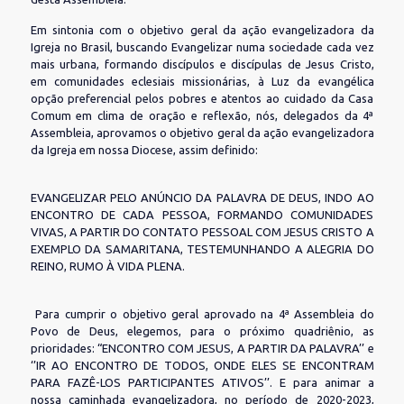
Em sintonia com o objetivo geral da ação evangelizadora da
Igreja no Brasil, buscando Evangelizar numa sociedade cada vez
mais urbana, formando discípulos e discípulas de Jesus Cristo,
em comunidades eclesiais missionárias, à Luz da evangélica
opção preferencial pelos pobres e atentos ao cuidado da Casa
Comum em clima de oração e reflexão, nós, delegados da 4ª
Assembleia, aprovamos o objetivo geral da ação evangelizadora
da Igreja em nossa Diocese, assim definido:
EVANGELIZAR PELO ANÚNCIO DA PALAVRA DE DEUS, INDO AO
ENCONTRO DE CADA PESSOA, FORMANDO COMUNIDADES
VIVAS, A PARTIR DO CONTATO PESSOAL COM JESUS CRISTO A
EXEMPLO DA SAMARITANA, TESTEMUNHANDO A ALEGRIA DO
REINO, RUMO À VIDA PLENA.
Para cumprir o objetivo geral aprovado na 4ª Assembleia do
Povo de Deus, elegemos, para o próximo quadriênio, as
prioridades: “ENCONTRO COM JESUS, A PARTIR DA PALAVRA’’ e
‘’IR AO ENCONTRO DE TODOS, ONDE ELES SE ENCONTRAM
PARA FAZÊ-LOS PARTICIPANTES ATIVOS’’. E para animar a
nossa caminhada evangelizadora, no período de 2020-2023,