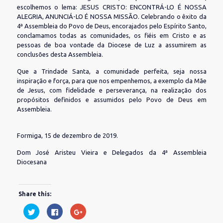
escolhemos o lema: JESUS CRISTO: ENCONTRÁ-LO É NOSSA
ALEGRIA, ANUNCIÁ-LO É NOSSA MISSÃO. Celebrando o êxito da
4ª Assembleia do Povo de Deus, encorajados pelo Espírito Santo,
conclamamos todas as comunidades, os fiéis em Cristo e as
pessoas de boa vontade da Diocese de Luz a assumirem as
conclusões desta Assembleia.
Que a Trindade Santa, a comunidade perfeita, seja nossa
inspiração e força, para que nos empenhemos, a exemplo da Mãe
de Jesus, com fidelidade e perseverança, na realização dos
propósitos definidos e assumidos pelo Povo de Deus em
Assembleia.
Formiga, 15 de dezembro de 2019.
Dom José Aristeu Vieira e Delegados da 4ª Assembleia
Diocesana
Share this:
Clique
Clique
Compartilhe
para
para
no
compartilhar
compartilhar
Google+