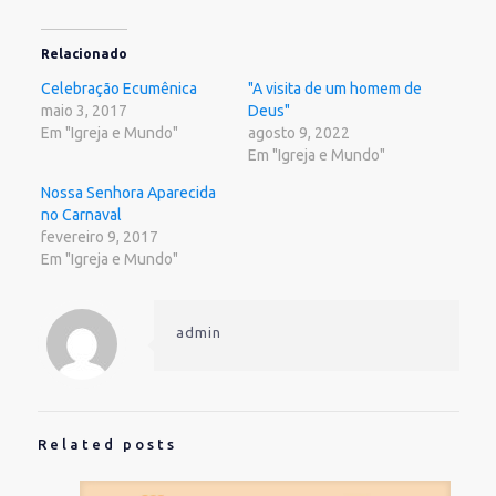
no
no
(abre
Twitter(abre
Facebook(abre
em
em
em
nova
nova
nova
janela)
Relacionado
janela)
janela)
Celebração Ecumênica
"A visita de um homem de
maio 3, 2017
Deus"
Em "Igreja e Mundo"
agosto 9, 2022
Em "Igreja e Mundo"
Nossa Senhora Aparecida
no Carnaval
fevereiro 9, 2017
Em "Igreja e Mundo"
admin
Related posts