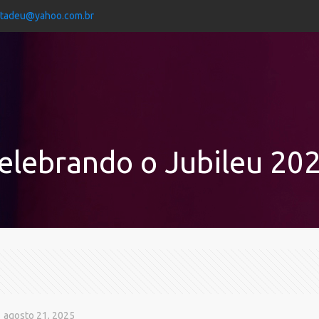
jtadeu@yahoo.com.br
elebrando o Jubileu 20
agosto 21, 2025