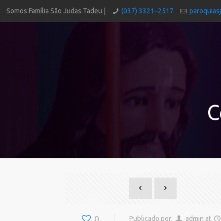
Somos Família São Judas Tadeu |
(037) 3321–2517
paroquias
C
0
Publicado por:
admin
at