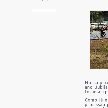
Nossa paró
ano Jubil
forania a 
Como já e
procissão 