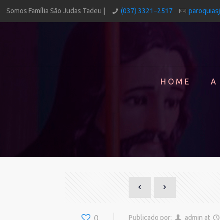
Somos Família São Judas Tadeu |
(037) 3321–2517
paroquias
HOME
A
0
Publicado por:
admin
at