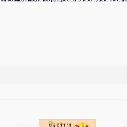
ram das mais variadas formas para que o Cerco de Jericó deste ano tenha