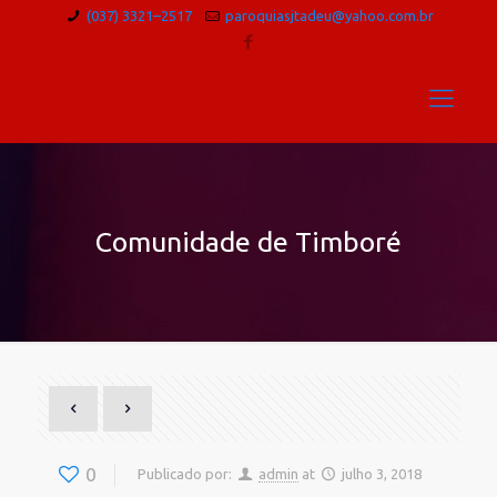
(037) 3321–2517
paroquiasjtadeu@yahoo.com.br
Comunidade de Timboré
0
Publicado por:
admin
at
julho 3, 2018