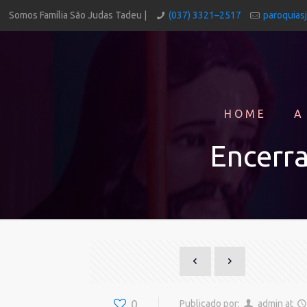
Somos Família São Judas Tadeu |
(037) 3321–2517
paroquias
HOME
A
Encerr
0
Publicado por:
admin
at