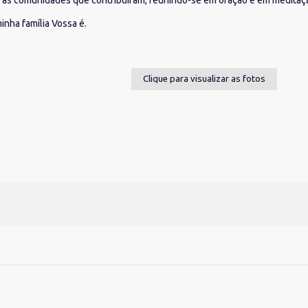
as comunidades que contribuíram, reunindo-se em oração e em meditaçã
inha família Vossa é.
Clique para visualizar as fotos