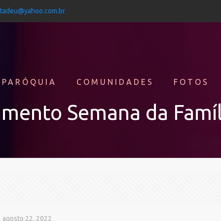
jtadeu@yahoo.com.br
 PARÓQUIA
COMUNIDADES
FOTOS
amento Semana da Famíl
agosto 22, 2022