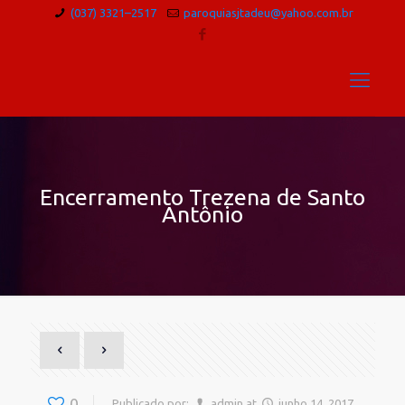
(037) 3321–2517
paroquiasjtadeu@yahoo.com.br
Encerramento Trezena de Santo
Antônio
0
Publicado por:
admin
at
junho 14, 2017