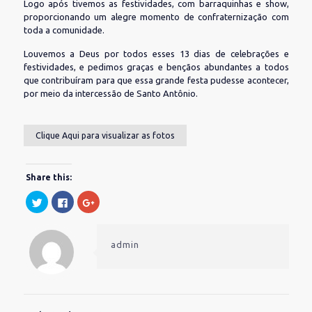
Logo após tivemos as festividades, com barraquinhas e show,
proporcionando um alegre momento de confraternização com
toda a comunidade.
Louvemos a Deus por todos esses 13 dias de celebrações e
festividades, e pedimos graças e bençãos abundantes a todos
que contribuíram para que essa grande festa pudesse acontecer,
por meio da intercessão de Santo Antônio.
Clique Aqui para visualizar as fotos
Share this:
Clique
Clique
Compartilhe
para
para
no
compartilhar
compartilhar
Google+
no
no
(abre
Twitter(abre
Facebook(abre
em
em
em
nova
admin
nova
nova
janela)
janela)
janela)