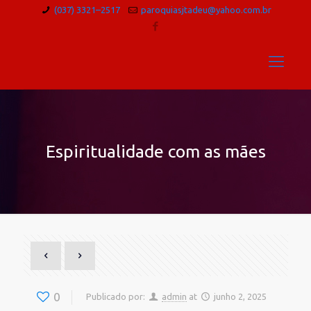
(037) 3321–2517
paroquiasjtadeu@yahoo.com.br
Espiritualidade com as mães
0
Publicado por:
admin
at
junho 2, 2025