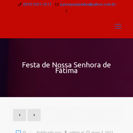
(037) 3321–2517
paroquiasjtadeu@yahoo.com.br
Festa de Nossa Senhora de
Fátima
0
Publicado por:
admin
at
maio 3, 2021