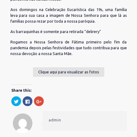
Aos domingos na Celebração Eucarística das 19s, uma família
leva para sua casa a imagem de Nossa Senhora para que lá as
famílias possa rezar por toda a nossa paróquia.
As barraquinhas é somente para retirada "delirery"
Rogamos a Nossa Senhora de Fátima primeiro pelo fim da
pandemia depois pelas festividades que tudo contribua para que
nossa devoção a nossa Santa Mãe.
Clique aqui para visualizar as fotos
Share this:
Clique
Clique
Compartilhe
para
para
no
compartilhar
compartilhar
Google+
no
no
(abre
Twitter(abre
Facebook(abre
em
em
em
nova
admin
nova
nova
janela)
janela)
janela)