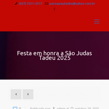
(037) 3321–2517
paroquiasjtadeu@yahoo.com.br
Festa em honra a São Judas
Tadeu 2025
0
Publicado por:
admin
at
outubro 29, 2025