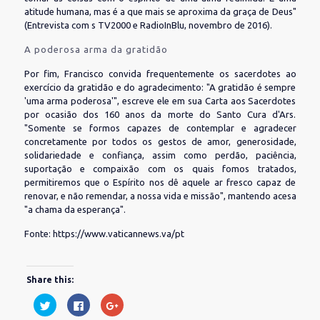
atitude humana, mas é a que mais se aproxima da graça de Deus"
(Entrevista com s TV2000 e RadioInBlu, novembro de 2016).
A poderosa arma da gratidão
Por fim, Francisco convida frequentemente os sacerdotes ao
exercício da gratidão e do agradecimento: "A gratidão é sempre
'uma arma poderosa'", escreve ele em sua Carta aos Sacerdotes
por ocasião dos 160 anos da morte do Santo Cura d'Ars.
"Somente se formos capazes de contemplar e agradecer
concretamente por todos os gestos de amor, generosidade,
solidariedade e confiança, assim como perdão, paciência,
suportação e compaixão com os quais fomos tratados,
permitiremos que o Espírito nos dê aquele ar fresco capaz de
renovar, e não remendar, a nossa vida e missão", mantendo acesa
"a chama da esperança".
Fonte: https://www.vaticannews.va/pt
Share this:
Clique
Clique
Compartilhe
para
para
no
compartilhar
compartilhar
Google+