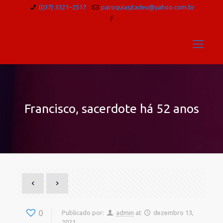
(037) 3321–2517
paroquiasjtadeu@yahoo.com.br
Francisco, sacerdote há 52 anos
0
Publicado por:
admin
at
dezembro 13,
2021