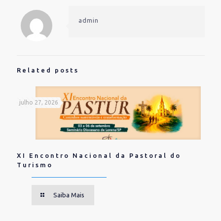
no
no
(abre
Twitter(abre
Facebook(abre
em
em
em
nova
admin
nova
nova
janela)
janela)
janela)
Related posts
julho 27, 2026
XI Encontro Nacional da Pastoral do
Turismo
Saiba Mais