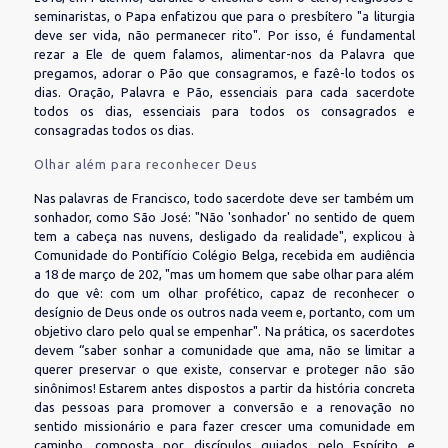
seminaristas, o Papa enfatizou que para o presbítero "a liturgia
deve ser vida, não permanecer rito". Por isso, é fundamental
rezar a Ele de quem falamos, alimentar-nos da Palavra que
pregamos, adorar o Pão que consagramos, e fazê-lo todos os
dias. Oração, Palavra e Pão, essenciais para cada sacerdote
todos os dias, essenciais para todos os consagrados e
consagradas todos os dias.
Olhar além para reconhecer Deus
Nas palavras de Francisco, todo sacerdote deve ser também um
sonhador, como São José: "Não 'sonhador' no sentido de quem
tem a cabeça nas nuvens, desligado da realidade", explicou à
Comunidade do Pontifício Colégio Belga, recebida em audiência
a 18 de março de 202, "mas um homem que sabe olhar para além
do que vê: com um olhar profético, capaz de reconhecer o
desígnio de Deus onde os outros nada veem e, portanto, com um
objetivo claro pelo qual se empenhar". Na prática, os sacerdotes
devem “saber sonhar a comunidade que ama, não se limitar a
querer preservar o que existe, conservar e proteger não são
sinônimos! Estarem antes dispostos a partir da história concreta
das pessoas para promover a conversão e a renovação no
sentido missionário e para fazer crescer uma comunidade em
caminho, composta por discípulos guiados pelo Espírito e