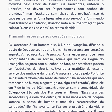
movidos pelo amor de Deus”. Os sacerdotes, reiterou o
Pontífice, não devem ser "super-homens com sonhos de
grandeza", mas "pastores com cheiro das ovelhas", isto é,
capazes de sonhar "uma Igreja inteira ao serviço" e "um mundo
mais fraterno e solidário", abandonando a “autoafirmação” para
colocar “Deus e as pessoas” no centro da vida.
Transmitir esperança aos corações inquietos
“O sacerdote é um homem que, à luz do Evangelho, difunde o
gosto de Deus ao seu redor e transmite esperança aos corações
inquietos”, acrescentou Francisco. Uma esperança que vem
acompanhada de um sorriso, aquele que vem da alegria do
Evangelho: só junto com o Senhor, de fato, os sacerdotes podem
ser “apóstolos da alegria, cultivando a gratidão de estar a
serviço dos irmãos e da Igreja". A alegria indicada pelo Pontífice
se difunde também pelo senso de humor: "Um sacerdote que não
tem senso de humor, ninguém gosta, algo está errado", disse ele
em 7 de junho de 2021, encontrando-se com a comunidade do
Colégio de São Luís dos Franceses em Roma. "Esses grandes
sacerdotes que riem dos outros, de si mesmos e até da própria
sombra: o senso de humor é uma das características da
santidade." Ele, “te levanta, te faz ver o provisório da vida e
tomar as coisas com o espírito de uma alma redimida. É uma