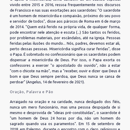
vivido entre 2015 e 2016, ressoa frequentemente nos discursos
de Francisco e nas suas exortações aos sacerdotes: "O sacerdote
é um homem de misericórdia e compaixão, próximo do seu povo
e servidor de todos", disse aos párocos de Roma em 6 de março
de 2014. "Quem está ferido na própria vida, de qualquer forma,
pode encontrar nele atenção e escuta (...) São tantos os feridos,
por problemas materiais, por escândalos, até na Igreja. Pessoas
feridas pelas ilusões do mundo... Nós, padres, devemos estar ali,
perto dessas pessoas. Misericórdia significa curar feridas", disse
o Papa. É sobretudo no confessionário que os sacerdotes podem
dispensar a misericórdia de Deus. Por isso, o Papa exorta os
confessores a exercer "o apostolado do ouvido", não a estar
"com o chicote na mão", mas a "receber, ouvir e dizer que Deus é
bom e que Deus sempre perdoa, que Deus nunca se cansa de
perdoar" (Angelus, 14 de fevereiro de 2021).
Oração, Palavra e Pão
Arraigado na oração e na caridade, nunca desligado dos fiéis,
nunca um mero funcionário, mas uma pessoa despojada de si
mesmo e desprovida de "ideias pré-constituídas", o sacerdote é
"um homem de Deus 24 horas por dia, não um homem do
sagrado quando usa os paramentos". Em 15 de setembro de
2018, em Palermo, durante o encontro com o clero, religiosos e