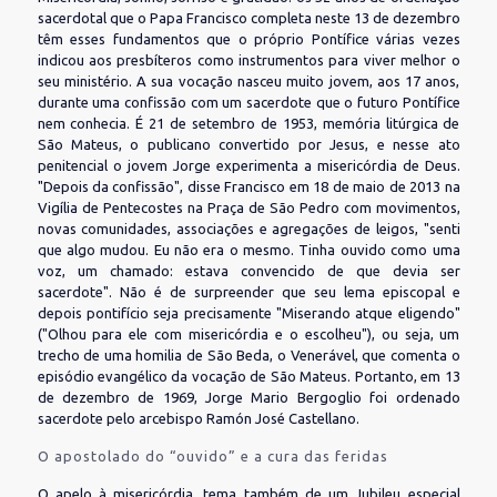
sacerdotal que o Papa Francisco completa neste 13 de dezembro
têm esses fundamentos que o próprio Pontífice várias vezes
indicou aos presbíteros como instrumentos para viver melhor o
seu ministério. A sua vocação nasceu muito jovem, aos 17 anos,
durante uma confissão com um sacerdote que o futuro Pontífice
nem conhecia. É 21 de setembro de 1953, memória litúrgica de
São Mateus, o publicano convertido por Jesus, e nesse ato
penitencial o jovem Jorge experimenta a misericórdia de Deus.
"Depois da confissão", disse Francisco em 18 de maio de 2013 na
Vigília de Pentecostes na Praça de São Pedro com movimentos,
novas comunidades, associações e agregações de leigos, "senti
que algo mudou. Eu não era o mesmo. Tinha ouvido como uma
voz, um chamado: estava convencido de que devia ser
sacerdote". Não é de surpreender que seu lema episcopal e
depois pontifício seja precisamente "Miserando atque eligendo"
("Olhou para ele com misericórdia e o escolheu"), ou seja, um
trecho de uma homilia de São Beda, o Venerável, que comenta o
episódio evangélico da vocação de São Mateus. Portanto, em 13
de dezembro de 1969, Jorge Mario Bergoglio foi ordenado
sacerdote pelo arcebispo Ramón José Castellano.
O apostolado do “ouvido” e a cura das feridas
O apelo à misericórdia, tema também de um Jubileu especial