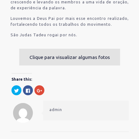
crescendo e levando os membros a uma vida de oração,
de experiência da palavra.
Louvemos a Deus Pai por mais esse encontro realizado,
fortalecendo todos os trabalhos do movimento.
São Judas Tadeu rogai por nós.
Clique para visualizar algumas fotos
Share this:
Clique
Clique
Compartilhe
para
para
no
compartilhar
compartilhar
Google+
no
no
(abre
Twitter(abre
Facebook(abre
em
em
em
nova
admin
nova
nova
janela)
janela)
janela)