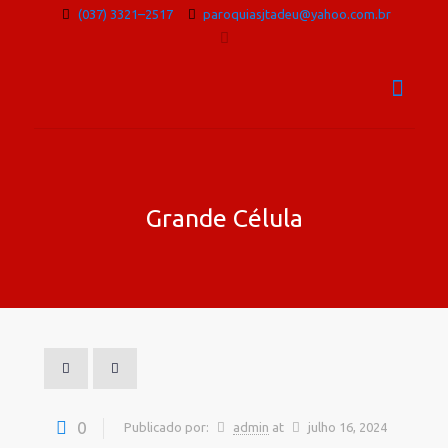
(037) 3321–2517
paroquiasjtadeu@yahoo.com.br
Grande Célula
0
Publicado por:
admin
at
julho 16, 2024