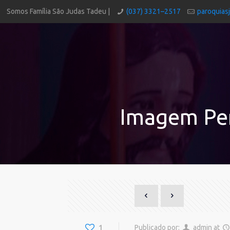
Somos Família São Judas Tadeu |
(037) 3321–2517
paroquias
Imagem Per
1
Publicado por:
admin
at