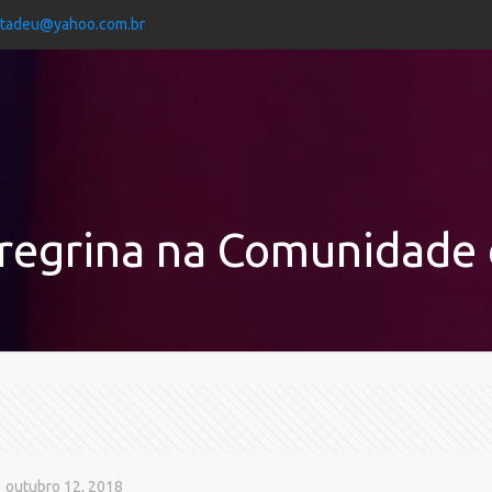
jtadeu@yahoo.com.br
egrina na Comunidade 
outubro 12, 2018