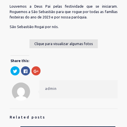
Louvemos a Deus Pai pelas festividade que se iniciaram.
Roguemos a São Sebastião para que rogue por todas as famílias
festeiras do ano de 2023 e por nossa paróquia.
São Sebastião Rogai por nós.
Clique para visualizar algumas fotos
Share this:
Clique
Clique
Compartilhe
para
para
no
compartilhar
compartilhar
Google+
no
no
(abre
Twitter(abre
Facebook(abre
em
em
em
nova
admin
nova
nova
janela)
janela)
janela)
Related posts