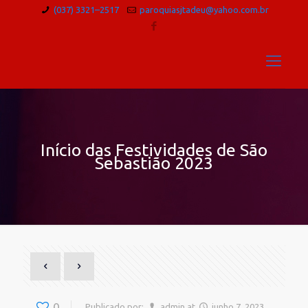
(037) 3321–2517
paroquiasjtadeu@yahoo.com.br
Início das Festividades de São
Sebastião 2023
0
Publicado por:
admin
at
junho 7, 2023