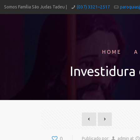
Somos Família São Judas Tadeu |
(037) 3321–2517
paroquias
HOME
A
Investidura
0
Publicado por:
admin
at