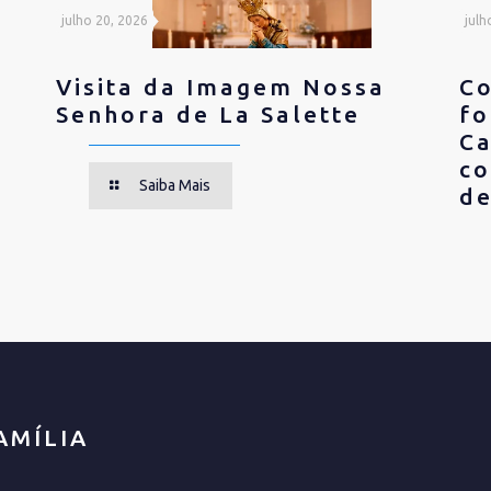
julho 20, 2026
julh
Visita da Imagem Nossa
C
Senhora de La Salette
fo
Ca
co
Saiba Mais
de
AMÍLIA