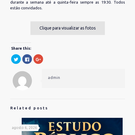
durante a semana até a quinta-feira sempre as 19:30. Todos
estão convidados.
Clique para visualizar as fotos
Share this:
Clique
Clique
Compartilhe
para
para
no
compartilhar
compartilhar
Google+
no
no
(abre
Twitter(abre
Facebook(abre
em
em
em
nova
admin
nova
nova
janela)
janela)
janela)
Related posts
agosto 6, 2026