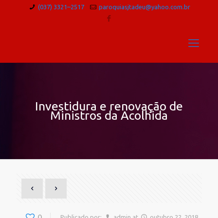
(037) 3321–2517
paroquiasjtadeu@yahoo.com.br
Investidura e renovação de
Ministros da Acolhida
0
Publicado por:
admin
at
outubro 22, 2018