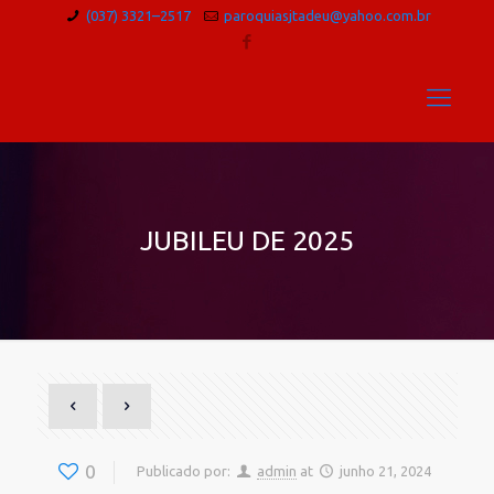
(037) 3321–2517
paroquiasjtadeu@yahoo.com.br
JUBILEU DE 2025
0
Publicado por:
admin
at
junho 21, 2024