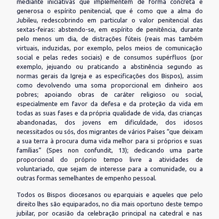
mediante iniciativas que implementem de forma concreta e
generosa o espírito penitencial, que é como que a alma do
Jubileu, redescobrindo em particular o valor penitencial das
sextas-feiras: abstendo-se, em espírito de penitência, durante
pelo menos um dia, de distrações fúteis (reais mas também
virtuais, induzidas, por exemplo, pelos meios de comunicação
social e pelas redes sociais) e de consumos supérfluos (por
exemplo, jejuando ou praticando a abstinência segundo as
normas gerais da Igreja e as especificações dos Bispos), assim
como devolvendo uma soma proporcional em dinheiro aos
pobres; apoiando obras de caráter religioso ou social,
especialmente em favor da defesa e da proteção da vida em
todas as suas fases e da própria qualidade de vida, das crianças
abandonadas, dos jovens em dificuldade, dos idosos
necessitados ou sós, dos migrantes de vários Países “que deixam
a sua terra à procura duma vida melhor para si próprios e suas
famílias” (Spes non confundit, 13); dedicando uma parte
proporcional do próprio tempo livre a atividades de
voluntariado, que sejam de interesse para a comunidade, ou a
outras formas semelhantes de empenho pessoal.
Todos os Bispos diocesanos ou eparquiais e aqueles que pelo
direito lhes são equiparados, no dia mais oportuno deste tempo
jubilar, por ocasião da celebração principal na catedral e nas