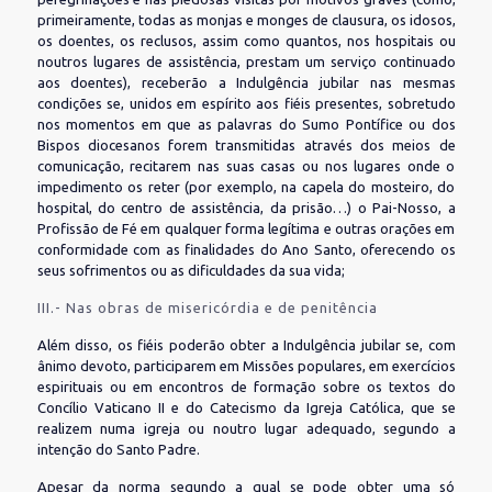
primeiramente, todas as monjas e monges de clausura, os idosos,
os doentes, os reclusos, assim como quantos, nos hospitais ou
noutros lugares de assistência, prestam um serviço continuado
aos doentes), receberão a Indulgência jubilar nas mesmas
condições se, unidos em espírito aos fiéis presentes, sobretudo
nos momentos em que as palavras do Sumo Pontífice ou dos
Bispos diocesanos forem transmitidas através dos meios de
comunicação, recitarem nas suas casas ou nos lugares onde o
impedimento os reter (por exemplo, na capela do mosteiro, do
hospital, do centro de assistência, da prisão…) o Pai-Nosso, a
Profissão de Fé em qualquer forma legítima e outras orações em
conformidade com as finalidades do Ano Santo, oferecendo os
seus sofrimentos ou as dificuldades da sua vida;
III.- Nas obras de misericórdia e de penitência
Além disso, os fiéis poderão obter a Indulgência jubilar se, com
ânimo devoto, participarem em Missões populares, em exercícios
espirituais ou em encontros de formação sobre os textos do
Concílio Vaticano II e do Catecismo da Igreja Católica, que se
realizem numa igreja ou noutro lugar adequado, segundo a
intenção do Santo Padre.
Apesar da norma segundo a qual se pode obter uma só