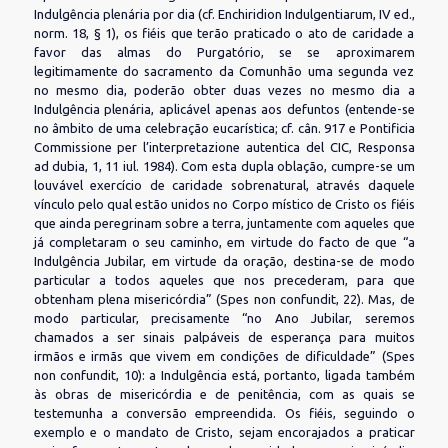
Indulgência plenária por dia (cf. Enchiridion Indulgentiarum, IV ed.,
norm. 18, § 1), os fiéis que terão praticado o ato de caridade a
favor das almas do Purgatório, se se aproximarem
legitimamente do sacramento da Comunhão uma segunda vez
no mesmo dia, poderão obter duas vezes no mesmo dia a
Indulgência plenária, aplicável apenas aos defuntos (entende-se
no âmbito de uma celebração eucarística; cf. cân. 917 e Pontificia
Commissione per l’interpretazione autentica del CIC, Responsa
ad dubia, 1, 11 iul. 1984). Com esta dupla oblação, cumpre-se um
louvável exercício de caridade sobrenatural, através daquele
vínculo pelo qual estão unidos no Corpo místico de Cristo os fiéis
que ainda peregrinam sobre a terra, juntamente com aqueles que
já completaram o seu caminho, em virtude do facto de que “a
Indulgência Jubilar, em virtude da oração, destina-se de modo
particular a todos aqueles que nos precederam, para que
obtenham plena misericórdia” (Spes non confundit, 22). Mas, de
modo particular, precisamente “no Ano Jubilar, seremos
chamados a ser sinais palpáveis de esperança para muitos
irmãos e irmãs que vivem em condições de dificuldade” (Spes
non confundit, 10): a Indulgência está, portanto, ligada também
às obras de misericórdia e de penitência, com as quais se
testemunha a conversão empreendida. Os fiéis, seguindo o
exemplo e o mandato de Cristo, sejam encorajados a praticar