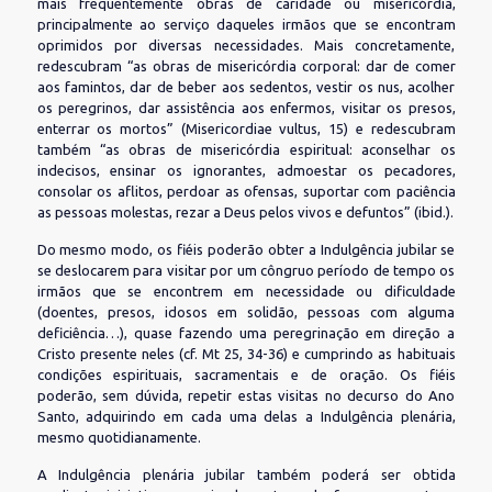
mais frequentemente obras de caridade ou misericórdia,
principalmente ao serviço daqueles irmãos que se encontram
oprimidos por diversas necessidades. Mais concretamente,
redescubram “as obras de misericórdia corporal: dar de comer
aos famintos, dar de beber aos sedentos, vestir os nus, acolher
os peregrinos, dar assistência aos enfermos, visitar os presos,
enterrar os mortos” (Misericordiae vultus, 15) e redescubram
também “as obras de misericórdia espiritual: aconselhar os
indecisos, ensinar os ignorantes, admoestar os pecadores,
consolar os aflitos, perdoar as ofensas, suportar com paciência
as pessoas molestas, rezar a Deus pelos vivos e defuntos” (ibid.).
Do mesmo modo, os fiéis poderão obter a Indulgência jubilar se
se deslocarem para visitar por um côngruo período de tempo os
irmãos que se encontrem em necessidade ou dificuldade
(doentes, presos, idosos em solidão, pessoas com alguma
deficiência…), quase fazendo uma peregrinação em direção a
Cristo presente neles (cf. Mt 25, 34-36) e cumprindo as habituais
condições espirituais, sacramentais e de oração. Os fiéis
poderão, sem dúvida, repetir estas visitas no decurso do Ano
Santo, adquirindo em cada uma delas a Indulgência plenária,
mesmo quotidianamente.
A Indulgência plenária jubilar também poderá ser obtida