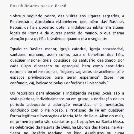
Possibilidades para o Brasil
Sobre o segundo ponto, das visitas aos lugares sagrados, a
Penitenciária Apostólica estabeleceu que, além das Basílicas
Papais, os fiéis poderão obter a Indulgência jubilar em alguns
locais de Roma e de outras partes do mundo, o que chama
atenção para os fiéis brasileiros quando cita o seguinte:
“qualquer Basílica menor, igreja catedral, igreja concatedral,
santuário mariano, assim como, para o benefício dos fiéis,
qualquer insigne igreja colegiada ou santuário designado por
cada Bispo diocesano ou eparquial, bem como santuários
nacionais ou internacionais, “lugares sagrados de acolhimento e
espaços privilegiados para gerar esperança” (Spes non
confundit, 24), indicados pelas Conferências Episcopais.”
Os requisitos para alcançar a indulgência nesses locais são a
visita piedosa, individualmente ou em grupo; a dedicação de um
período adequado à adoração eucarística e à meditação,
concluindo com o Pai-Nosso, a Profissão de Fé em qualquer
forma legítima e invocações a Maria, Mãe de Deus. Além do mais,
no primeiro ponto são citadas as participações na Santa Missa,
na celebração da Palavra de Deus, na Liturgia das Horas, na Via-
Sacra, no Rosário Mariano, no hino Akathistos ou numa