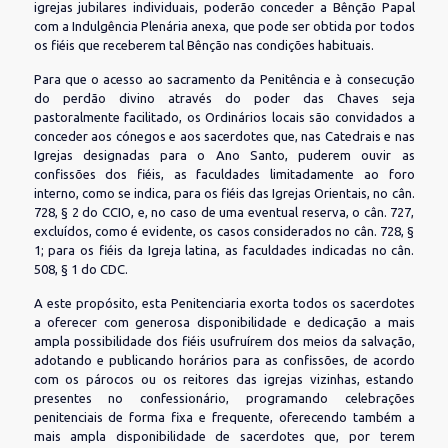
igrejas jubilares individuais, poderão conceder a Bênção Papal
com a Indulgência Plenária anexa, que pode ser obtida por todos
os fiéis que receberem tal Bênção nas condições habituais.
Para que o acesso ao sacramento da Penitência e à consecução
do perdão divino através do poder das Chaves seja
pastoralmente facilitado, os Ordinários locais são convidados a
conceder aos cónegos e aos sacerdotes que, nas Catedrais e nas
Igrejas designadas para o Ano Santo, puderem ouvir as
confissões dos fiéis, as faculdades limitadamente ao foro
interno, como se indica, para os fiéis das Igrejas Orientais, no cân.
728, § 2 do CCIO, e, no caso de uma eventual reserva, o cân. 727,
excluídos, como é evidente, os casos considerados no cân. 728, §
1; para os fiéis da Igreja latina, as faculdades indicadas no cân.
508, § 1 do CDC.
A este propósito, esta Penitenciaria exorta todos os sacerdotes
a oferecer com generosa disponibilidade e dedicação a mais
ampla possibilidade dos fiéis usufruírem dos meios da salvação,
adotando e publicando horários para as confissões, de acordo
com os párocos ou os reitores das igrejas vizinhas, estando
presentes no confessionário, programando celebrações
penitenciais de forma fixa e frequente, oferecendo também a
mais ampla disponibilidade de sacerdotes que, por terem