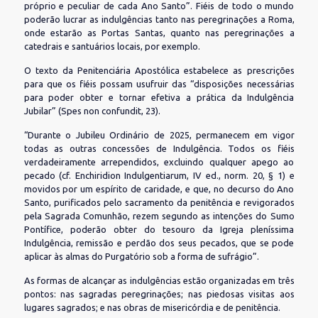
próprio e peculiar de cada Ano Santo”. Fiéis de todo o mundo
poderão lucrar as indulgências tanto nas peregrinações a Roma,
onde estarão as Portas Santas, quanto nas peregrinações a
catedrais e santuários locais, por exemplo.
O texto da Penitenciária Apostólica estabelece as prescrições
para que os fiéis possam usufruir das “disposições necessárias
para poder obter e tornar efetiva a prática da Indulgência
Jubilar” (Spes non confundit, 23).
“Durante o Jubileu Ordinário de 2025, permanecem em vigor
todas as outras concessões de Indulgência. Todos os fiéis
verdadeiramente arrependidos, excluindo qualquer apego ao
pecado (cf. Enchiridion Indulgentiarum, IV ed., norm. 20, § 1) e
movidos por um espírito de caridade, e que, no decurso do Ano
Santo, purificados pelo sacramento da penitência e revigorados
pela Sagrada Comunhão, rezem segundo as intenções do Sumo
Pontífice, poderão obter do tesouro da Igreja pleníssima
Indulgência, remissão e perdão dos seus pecados, que se pode
aplicar às almas do Purgatório sob a forma de sufrágio”.
As formas de alcançar as indulgências estão organizadas em três
pontos: nas sagradas peregrinações; nas piedosas visitas aos
lugares sagrados; e nas obras de misericórdia e de penitência.