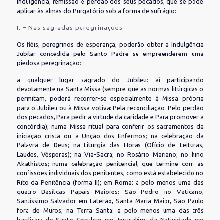
Indulgência, remissão e perdão dos seus pecados, que se pode
aplicar às almas do Purgatório sob a forma de sufrágio:
I. – Nas sagradas peregrinações
Os fiéis, peregrinos de esperança, poderão obter a Indulgência
Jubilar concedida pelo Santo Padre se empreenderem uma
piedosa peregrinação:
a qualquer lugar sagrado do Jubileu: aí participando
devotamente na Santa Missa (sempre que as normas litúrgicas o
permitam, poderá recorrer-se especialmente à Missa própria
para o Jubileu ou à Missa votiva: Pela reconciliação, Pelo perdão
dos pecados, Para pedir a virtude da caridade e Para promover a
concórdia); numa Missa ritual para conferir os sacramentos da
iniciação cristã ou a Unção dos Enfermos; na celebração da
Palavra de Deus; na Liturgia das Horas (Ofício de Leituras,
Laudes, Vésperas); na Via-Sacra; no Rosário Mariano; no hino
Akathistos; numa celebração penitencial, que termine com as
confissões individuais dos penitentes, como está estabelecido no
Rito da Penitência (forma II); em Roma: a pelo menos uma das
quatro Basílicas Papais Maiores: São Pedro no Vaticano,
Santíssimo Salvador em Laterão, Santa Maria Maior, São Paulo
fora de Muros; na Terra Santa: a pelo menos uma das três
basílicas: do Santo Sepulcro em Jerusalém, da Natividade em