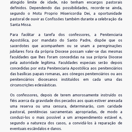
atingido limite de idade, não tenham encargos pastorais
definidos. Dependendo das possibilidades, recorde-se ainda,
segundo o Motu Proprio Misericordia Dei, a oportunidade
pastoral de ouvir as Confissões também durante a celebração da
Santa Missa.
Para facilitar a tarefa dos confessores, a Penitenciaria
Apostólica, por mandato do Santo Padre, dispõe que os
sacerdotes que acompanhem ou se unam a peregrinações
jubilares fora da própria Diocese possam valer-se das mesmas
faculdades que lhes foram concedidas na sua própria Diocese
pela autoridade legítima. Faculdades especiais serão depois
concedidas por esta Penitenciaria Apostólica aos penitenciários
das basílicas papais romanas, aos cónegos penitenciários ou aos
penitenciários diocesanos instituídos em cada uma das
circunscrições eclesiásticas.
Os confessores, depois de terem amorosamente instruído os
fiéis acerca da gravidade dos pecados aos quais estiver anexada
uma reserva ou uma censura, determinarão, com caridade
pastoral, penitências sacramentais apropriadas, de modo a
conduzi-los o mais possível a um arrependimento estável e,
segundo a natureza dos casos, a convidá-los à reparação de
eventuais escândalos e danos.