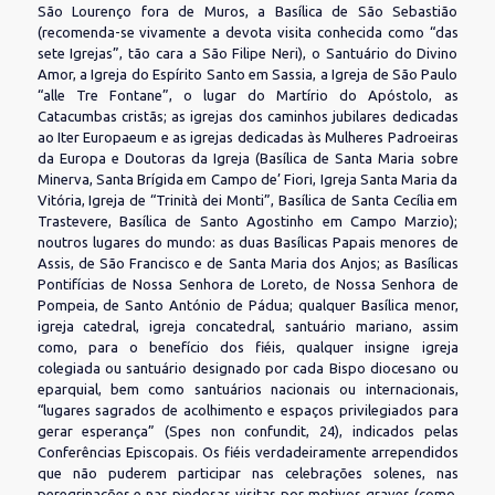
São Lourenço fora de Muros, a Basílica de São Sebastião
(recomenda-se vivamente a devota visita conhecida como “das
sete Igrejas”, tão cara a São Filipe Neri), o Santuário do Divino
Amor, a Igreja do Espírito Santo em Sassia, a Igreja de São Paulo
“alle Tre Fontane”, o lugar do Martírio do Apóstolo, as
Catacumbas cristãs; as igrejas dos caminhos jubilares dedicadas
ao Iter Europaeum e as igrejas dedicadas às Mulheres Padroeiras
da Europa e Doutoras da Igreja (Basílica de Santa Maria sobre
Minerva, Santa Brígida em Campo de’ Fiori, Igreja Santa Maria da
Vitória, Igreja de “Trinità dei Monti”, Basílica de Santa Cecília em
Trastevere, Basílica de Santo Agostinho em Campo Marzio);
noutros lugares do mundo: as duas Basílicas Papais menores de
Assis, de São Francisco e de Santa Maria dos Anjos; as Basílicas
Pontifícias de Nossa Senhora de Loreto, de Nossa Senhora de
Pompeia, de Santo António de Pádua; qualquer Basílica menor,
igreja catedral, igreja concatedral, santuário mariano, assim
como, para o benefício dos fiéis, qualquer insigne igreja
colegiada ou santuário designado por cada Bispo diocesano ou
eparquial, bem como santuários nacionais ou internacionais,
“lugares sagrados de acolhimento e espaços privilegiados para
gerar esperança” (Spes non confundit, 24), indicados pelas
Conferências Episcopais. Os fiéis verdadeiramente arrependidos
que não puderem participar nas celebrações solenes, nas
peregrinações e nas piedosas visitas por motivos graves (como,