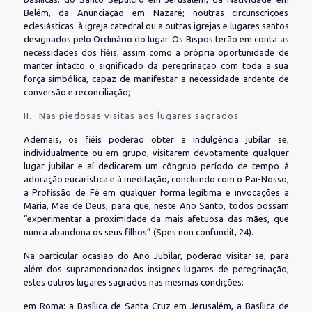
Belém, da Anunciação em Nazaré; noutras circunscrições
eclesiásticas: à igreja catedral ou a outras igrejas e lugares santos
designados pelo Ordinário do lugar. Os Bispos terão em conta as
necessidades dos fiéis, assim como a própria oportunidade de
manter intacto o significado da peregrinação com toda a sua
força simbólica, capaz de manifestar a necessidade ardente de
conversão e reconciliação;
II.- Nas piedosas visitas aos lugares sagrados
Ademais, os fiéis poderão obter a Indulgência jubilar se,
individualmente ou em grupo, visitarem devotamente qualquer
lugar jubilar e aí dedicarem um côngruo período de tempo à
adoração eucarística e à meditação, concluindo com o Pai-Nosso,
a Profissão de Fé em qualquer forma legítima e invocações a
Maria, Mãe de Deus, para que, neste Ano Santo, todos possam
“experimentar a proximidade da mais afetuosa das mães, que
nunca abandona os seus filhos” (Spes non confundit, 24).
Na particular ocasião do Ano Jubilar, poderão visitar-se, para
além dos supramencionados insignes lugares de peregrinação,
estes outros lugares sagrados nas mesmas condições:
em Roma: a Basílica de Santa Cruz em Jerusalém, a Basílica de