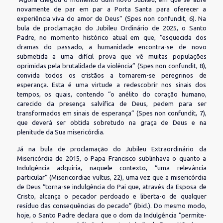
novamente de par em par a Porta Santa para oferecer a
experiência viva do amor de Deus” (Spes non confundit, 6). Na
bula de proclamação do Jubileu Ordinário de 2025, o Santo
Padre, no momento histórico atual em que, “esquecida dos
dramas do passado, a humanidade encontra-se de novo
submetida a uma difícil prova que vê muitas populações
oprimidas pela brutalidade da violência” (Spes non confundit, 8),
convida todos os cristãos a tornarem-se peregrinos de
esperança. Esta é uma virtude a redescobrir nos sinais dos
tempos, os quais, contendo “o anélito do coração humano,
carecido da presença salvífica de Deus, pedem para ser
transformados em sinais de esperança” (Spes non confundit, 7),
que deverá ser obtida sobretudo na graça de Deus e na
plenitude da Sua misericórdia.
Já na bula de proclamação do Jubileu Extraordinário da
Misericórdia de 2015, o Papa Francisco sublinhava o quanto a
Indulgência adquiria, naquele contexto, “uma relevância
particular” (Misericordiae vultus, 22), uma vez que a misericórdia
de Deus “torna-se indulgência do Pai que, através da Esposa de
Cristo, alcança o pecador perdoado e liberta-o de qualquer
resíduo das consequências do pecado” (ibid.). Do mesmo modo,
hoje, o Santo Padre declara que o dom da Indulgência “permite-