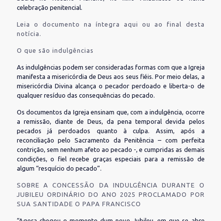
celebração penitencial.
Leia o documento na íntegra aqui ou ao final desta
notícia.
O que são indulgências
As indulgências podem ser consideradas formas com que a Igreja
manifesta a misericórdia de Deus aos seus fiéis. Por meio delas, a
misericórdia Divina alcança o pecador perdoado e liberta-o de
qualquer resíduo das consequências do pecado.
Os documentos da Igreja ensinam que, com a indulgência, ocorre
a remissão, diante de Deus, da pena temporal devida pelos
pecados já perdoados quanto à culpa. Assim, após a
reconciliação pelo Sacramento da Penitência – com perfeita
contrição, sem nenhum afeto ao pecado -, e cumpridas as demais
condições, o fiel recebe graças especiais para a remissão de
algum “resquício do pecado”.
SOBRE A CONCESSÃO DA INDULGÊNCIA DURANTE O
JUBILEU ORDINÁRIO DO ANO 2025 PROCLAMADO POR
SUA SANTIDADE O PAPA FRANCISCO
“Agora chegou o momento dum novo Jubileu, em que se abre