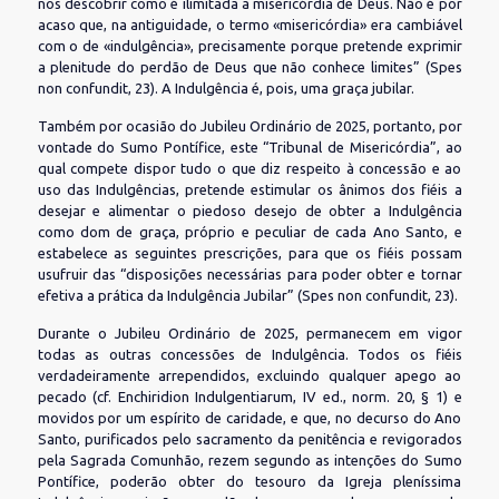
nos descobrir como é ilimitada a misericórdia de Deus. Não é por
acaso que, na antiguidade, o termo «misericórdia» era cambiável
com o de «indulgência», precisamente porque pretende exprimir
a plenitude do perdão de Deus que não conhece limites” (Spes
non confundit, 23). A Indulgência é, pois, uma graça jubilar.
Também por ocasião do Jubileu Ordinário de 2025, portanto, por
vontade do Sumo Pontífice, este “Tribunal de Misericórdia”, ao
qual compete dispor tudo o que diz respeito à concessão e ao
uso das Indulgências, pretende estimular os ânimos dos fiéis a
desejar e alimentar o piedoso desejo de obter a Indulgência
como dom de graça, próprio e peculiar de cada Ano Santo, e
estabelece as seguintes prescrições, para que os fiéis possam
usufruir das “disposições necessárias para poder obter e tornar
efetiva a prática da Indulgência Jubilar” (Spes non confundit, 23).
Durante o Jubileu Ordinário de 2025, permanecem em vigor
todas as outras concessões de Indulgência. Todos os fiéis
verdadeiramente arrependidos, excluindo qualquer apego ao
pecado (cf. Enchiridion Indulgentiarum, IV ed., norm. 20, § 1) e
movidos por um espírito de caridade, e que, no decurso do Ano
Santo, purificados pelo sacramento da penitência e revigorados
pela Sagrada Comunhão, rezem segundo as intenções do Sumo
Pontífice, poderão obter do tesouro da Igreja pleníssima