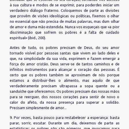
à sua cultura e modos de se exprimir, para poderdes iniciar um
verdadeiro diálogo fraterno. Coloquemos de parte as divisões
que provêm de visões ideológicas ou políticas, fixemos o olhar
no essencial que não precisa de muitas palavras, mas dum olhar
de amor e duma mão estendida. Nunca vos esqueçais que «a pior
discriminação que sofrem os pobres é a falta de cuidado
espiritual» (ibid., 200).
Antes de tudo, os pobres precisam de Deus, do seu amor
tornado visível por pessoas santas que vivem ao lado deles e
que, na simplicidade da sua vida, exprimem e fazem emergir a
força do amor cristão. Deus serve-se de tantos caminhos e de
infinitos instrumentos para alcançar o coração das pessoas. É
certo que os pobres também se aproximam de nós porque
estamos a distribuir-lhes o alimento, mas aquilo de que
verdadeiramente precisam ultrapassa a sopa quente ou a
sanduíche que oferecemos. Os pobres precisam das nossas mãos
para se reerguer, dos nossos corações para sentir de novo o
calor do afeto, da nossa presença para superar a solidão.
Precisam simplesmente de amor...
9. Por vezes, basta pouco para restabelecer a esperança: basta
parar, sorrir, escutar. Durante um dia, deixemos de parte as
estatísticas; os pobres não são números, que invocamos para