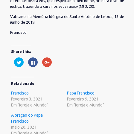
diferente: «Para vós, que respeitais o meu nome, brilhará o sol de
justiça, trazendo a cura nos seus raios» (Ml 3, 20).
Vaticano, na Memória litúrgica de Santo António de Lisboa, 13 de
junho de 2019.
Francisco
Share this:
Clique
Clique
Compartilhe
para
para
no
compartilhar
compartilhar
Google+
no
no
(abre
Twitter(abre
Facebook(abre
em
em
em
nova
nova
nova
janela)
Relacionado
janela)
janela)
Francisco:
Papa Francisco
fevereiro 3, 2021
fevereiro 9, 2021
Em "Igreja e Mundo"
Em "Igreja e Mundo"
A oração do Papa
Francisco:
maio 26, 2021
Em "Igreja e Mundo"