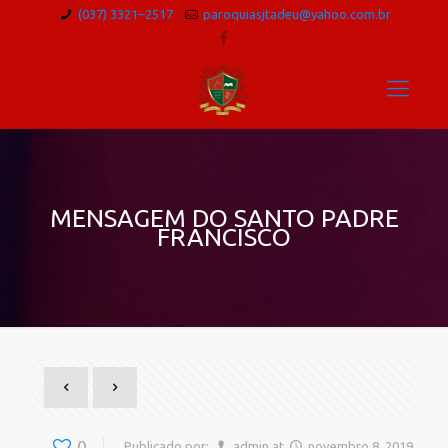
(037) 3321–2517
paroquiasjtadeu@yahoo.com.br
MENSAGEM DO SANTO PADRE
FRANCISCO
0
Publicado por:
admin
at
novembro 8, 2019