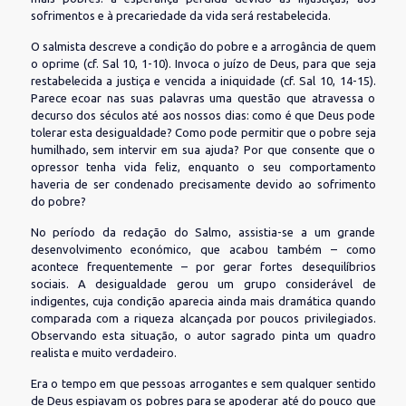
sofrimentos e à precariedade da vida será restabelecida.
O salmista descreve a condição do pobre e a arrogância de quem
o oprime (cf. Sal 10, 1-10). Invoca o juízo de Deus, para que seja
restabelecida a justiça e vencida a iniquidade (cf. Sal 10, 14-15).
Parece ecoar nas suas palavras uma questão que atravessa o
decurso dos séculos até aos nossos dias: como é que Deus pode
tolerar esta desigualdade? Como pode permitir que o pobre seja
humilhado, sem intervir em sua ajuda? Por que consente que o
opressor tenha vida feliz, enquanto o seu comportamento
haveria de ser condenado precisamente devido ao sofrimento
do pobre?
No período da redação do Salmo, assistia-se a um grande
desenvolvimento económico, que acabou também – como
acontece frequentemente – por gerar fortes desequilíbrios
sociais. A desigualdade gerou um grupo considerável de
indigentes, cuja condição aparecia ainda mais dramática quando
comparada com a riqueza alcançada por poucos privilegiados.
Observando esta situação, o autor sagrado pinta um quadro
realista e muito verdadeiro.
Era o tempo em que pessoas arrogantes e sem qualquer sentido
de Deus espiavam os pobres para se apoderar até do pouco que