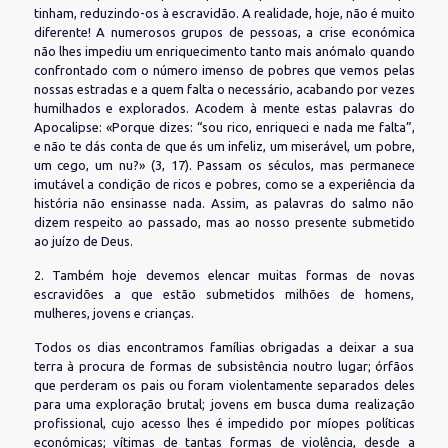
tinham, reduzindo-os à escravidão. A realidade, hoje, não é muito
diferente! A numerosos grupos de pessoas, a crise económica
não lhes impediu um enriquecimento tanto mais anómalo quando
confrontado com o número imenso de pobres que vemos pelas
nossas estradas e a quem falta o necessário, acabando por vezes
humilhados e explorados. Acodem à mente estas palavras do
Apocalipse: «Porque dizes: “sou rico, enriqueci e nada me falta”,
e não te dás conta de que és um infeliz, um miserável, um pobre,
um cego, um nu?» (3, 17). Passam os séculos, mas permanece
imutável a condição de ricos e pobres, como se a experiência da
história não ensinasse nada. Assim, as palavras do salmo não
dizem respeito ao passado, mas ao nosso presente submetido
ao juízo de Deus.
2. Também hoje devemos elencar muitas formas de novas
escravidões a que estão submetidos milhões de homens,
mulheres, jovens e crianças.
Todos os dias encontramos famílias obrigadas a deixar a sua
terra à procura de formas de subsistência noutro lugar; órfãos
que perderam os pais ou foram violentamente separados deles
para uma exploração brutal; jovens em busca duma realização
profissional, cujo acesso lhes é impedido por míopes políticas
económicas; vítimas de tantas formas de violência, desde a