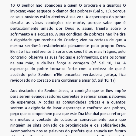
10. O Senhor não abandona a quem O procura e a quantos O
invocam; «não esquece o clamor dos pobres» (Sal 9, 13), porque
os seus ouvidos estão atentos à sua voz. A esperança do pobre
desafia as várias condições de morte, porque sabe que é
particularmente amado por Deus e, assim, triunfa sobre o
sofrimento e a exclusão. A sua condição de pobreza não lhe tira
a dignidade que recebeu do Criador; vive na certeza de que a
mesma ser-lhe-á restabelecida plenamente pelo próprio Deus.
Ele não fica indiferente à sorte dos seus filhos mais frágeis; pelo
contrário, observa as suas fadigas e sofrimentos, para os tomar
na sua mão, e dá-lhes força e coragem (cf. Sal 10, 14). A
esperança do pobre torna-se forte com a certeza de que é
acolhido pelo Senhor, n’Ele encontra verdadeira justiça, fica
revigorado no coração para continuar a amar (cf. Sal 10, 17).
Aos discípulos do Senhor Jesus, a condição que se lhes impõe
para serem evangelizadores coerentes é semear sinais palpáveis
de esperança. A todas as comunidades cristãs e a quantos
sentem a exigência de levar esperança e conforto aos pobres,
peço que se empenhem para que este Dia Mundial possa reforçar
em muitos a vontade de colaborar concretamente para que
ninguém se sinta privado da proximidade e da solidariedade.
Acompanhem-nos as palavras do profeta que anuncia um futuro