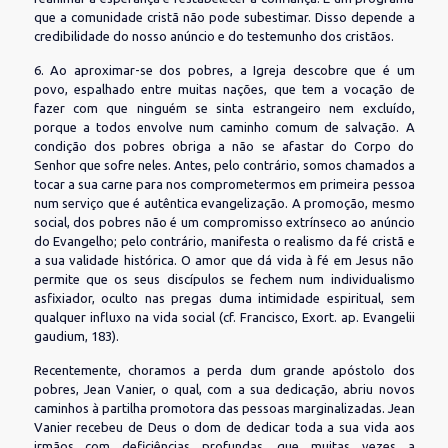
que a comunidade cristã não pode subestimar. Disso depende a
credibilidade do nosso anúncio e do testemunho dos cristãos.
6. Ao aproximar-se dos pobres, a Igreja descobre que é um
povo, espalhado entre muitas nações, que tem a vocação de
fazer com que ninguém se sinta estrangeiro nem excluído,
porque a todos envolve num caminho comum de salvação. A
condição dos pobres obriga a não se afastar do Corpo do
Senhor que sofre neles. Antes, pelo contrário, somos chamados a
tocar a sua carne para nos comprometermos em primeira pessoa
num serviço que é autêntica evangelização. A promoção, mesmo
social, dos pobres não é um compromisso extrínseco ao anúncio
do Evangelho; pelo contrário, manifesta o realismo da fé cristã e
a sua validade histórica. O amor que dá vida à fé em Jesus não
permite que os seus discípulos se fechem num individualismo
asfixiador, oculto nas pregas duma intimidade espiritual, sem
qualquer influxo na vida social (cf. Francisco, Exort. ap. Evangelii
gaudium, 183).
Recentemente, choramos a perda dum grande apóstolo dos
pobres, Jean Vanier, o qual, com a sua dedicação, abriu novos
caminhos à partilha promotora das pessoas marginalizadas. Jean
Vanier recebeu de Deus o dom de dedicar toda a sua vida aos
irmãos com deficiências profundas, que muitas vezes a