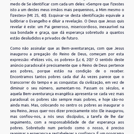
medo de Se identificar com cada um deles: «Sempre que fizestes
isto a um destes meus irmãos mais pequeninos, a Mim mesmo o
fizestes» (Mt 25, 40). Esquivar-se desta identificação equivale a
ludibriar o Evangelho e diluir a revelação. O Deus que Jesus quis
revelar é este: um Pai generoso, misericordioso, inexaurível na
sua bondade e graça, que dá esperança sobretudo a quantos
estão desiludidos e privados de futuro.
Como não assinalar que as Bem-aventuranças, com que Jesus
inaugurou a pregação do Reino de Deus, começam por esta
expressão: «Felizes vós, os pobres» (Lc 6, 20)? O sentido deste
anúncio paradoxal é precisamente que o Reino de Deus pertence
aos pobres, porque estão na condição de o receber.
Encontramos tantos pobres cada dia! Às vezes parece que o
transcorrer do tempo e as conquistas da civilização, em vez de
diminuir o seu número, aumentam-no. Passam os séculos, e
aquela Bem-aventurança evangélica apresenta-se cada vez mais
paradoxal: os pobres são sempre mais pobres, e hoje são-no
ainda mais. Mas, colocando no centro os pobres ao inaugurar o
seu Reino, Jesus quer-nos dizer precisamente isto: Ele inaugurou,
mas confiou-nos, a nós seus discípulos, a tarefa de lhe dar
seguimento, com a responsabilidade de dar esperança aos
pobres. Sobretudo num período como o nosso, é preciso
reanimar a esperança e restabelecer a confiança. É um programa