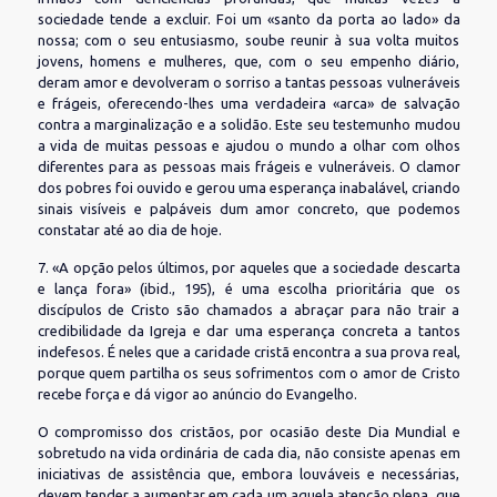
sociedade tende a excluir. Foi um «santo da porta ao lado» da
nossa; com o seu entusiasmo, soube reunir à sua volta muitos
jovens, homens e mulheres, que, com o seu empenho diário,
deram amor e devolveram o sorriso a tantas pessoas vulneráveis
e frágeis, oferecendo-lhes uma verdadeira «arca» de salvação
contra a marginalização e a solidão. Este seu testemunho mudou
a vida de muitas pessoas e ajudou o mundo a olhar com olhos
diferentes para as pessoas mais frágeis e vulneráveis. O clamor
dos pobres foi ouvido e gerou uma esperança inabalável, criando
sinais visíveis e palpáveis dum amor concreto, que podemos
constatar até ao dia de hoje.
7. «A opção pelos últimos, por aqueles que a sociedade descarta
e lança fora» (ibid., 195), é uma escolha prioritária que os
discípulos de Cristo são chamados a abraçar para não trair a
credibilidade da Igreja e dar uma esperança concreta a tantos
indefesos. É neles que a caridade cristã encontra a sua prova real,
porque quem partilha os seus sofrimentos com o amor de Cristo
recebe força e dá vigor ao anúncio do Evangelho.
O compromisso dos cristãos, por ocasião deste Dia Mundial e
sobretudo na vida ordinária de cada dia, não consiste apenas em
iniciativas de assistência que, embora louváveis e necessárias,
devem tender a aumentar em cada um aquela atenção plena, que