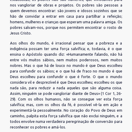
nos vangloriar de obras e projetos. Os pobres são pessoas a
quem devemos encontrar: são jovens e idosos sozinhos que se
hão de convidar a entrar em casa para partilhar a refeição;
homens, mulheres e crianças que esperam uma palavra amiga. Os
pobres salvam-nos, porque nos permitem encontrar o rosto de
Jesus Cristo.
Aos olhos do mundo, é irracional pensar que a pobreza e a
indigência possam ter uma força salvífica; e, todavia, é o que
ensina o Apóstolo quando diz: «Humanamente falando, não há
entre vós muitos sábios, nem muitos poderosos, nem muitos
nobres. Mas o que há de louco no mundo é que Deus escolheu
para confundir os sábios; e o que há de fraco no mundo é que
Deus escolheu para confundir o que é forte. O que o mundo
considera vil e desprezível é que Deus escolheu; escolheu os que
nada são, para reduzir a nada aqueles que são alguma coisa.
Assim, ninguém se pode vangloriar diante de Deus» (1 Cor 1, 26-
29). Com os olhos humanos, não se consegue ver esta força
salvífica; mas, com os olhos da fé, é possível vê-la em ação e
experimentá-la pessoalmente. No coração do Povo de Deus em
caminho, palpita esta força salvífica que não exclui ninguém, e a
todos envolve numa verdadeira peregrinação de conversão para
reconhecer os pobres e amá-los.