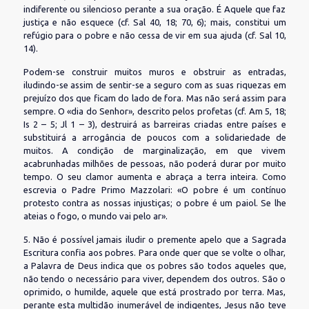
indiferente ou silencioso perante a sua oração. É Aquele que faz
justiça e não esquece (cf. Sal 40, 18; 70, 6); mais, constitui um
refúgio para o pobre e não cessa de vir em sua ajuda (cf. Sal 10,
14).
Podem-se construir muitos muros e obstruir as entradas,
iludindo-se assim de sentir-se a seguro com as suas riquezas em
prejuízo dos que ficam do lado de fora. Mas não será assim para
sempre. O «dia do Senhor», descrito pelos profetas (cf. Am 5, 18;
Is 2 – 5; Jl 1 – 3), destruirá as barreiras criadas entre países e
substituirá a arrogância de poucos com a solidariedade de
muitos. A condição de marginalização, em que vivem
acabrunhadas milhões de pessoas, não poderá durar por muito
tempo. O seu clamor aumenta e abraça a terra inteira. Como
escrevia o Padre Primo Mazzolari: «O pobre é um contínuo
protesto contra as nossas injustiças; o pobre é um paiol. Se lhe
ateias o fogo, o mundo vai pelo ar».
5. Não é possível jamais iludir o premente apelo que a Sagrada
Escritura confia aos pobres. Para onde quer que se volte o olhar,
a Palavra de Deus indica que os pobres são todos aqueles que,
não tendo o necessário para viver, dependem dos outros. São o
oprimido, o humilde, aquele que está prostrado por terra. Mas,
perante esta multidão inumerável de indigentes, Jesus não teve