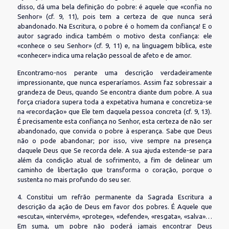
disso, dá uma bela definição do pobre: é aquele que «confia no
Senhor» (cf. 9, 11), pois tem a certeza de que nunca será
abandonado. Na Escritura, o pobre é o homem da confiança! E o
autor sagrado indica também o motivo desta confiança: ele
«conhece o seu Senhor» (cf. 9, 11) e, na linguagem bíblica, este
«conhecer» indica uma relação pessoal de afeto e de amor.
Encontramo-nos perante uma descrição verdadeiramente
impressionante, que nunca esperaríamos. Assim faz sobressair a
grandeza de Deus, quando Se encontra diante dum pobre. A sua
força criadora supera toda a expetativa humana e concretiza-se
na «recordação» que Ele tem daquela pessoa concreta (cf. 9, 13).
É precisamente esta confiança no Senhor, esta certeza de não ser
abandonado, que convida o pobre à esperança. Sabe que Deus
não o pode abandonar; por isso, vive sempre na presença
daquele Deus que Se recorda dele. A sua ajuda estende-se para
além da condição atual de sofrimento, a fim de delinear um
caminho de libertação que transforma o coração, porque o
sustenta no mais profundo do seu ser.
4. Constitui um refrão permanente da Sagrada Escritura a
descrição da ação de Deus em favor dos pobres. É Aquele que
«escuta», «intervém», «protege», «defende», «resgata», «salva»…
Em suma, um pobre não poderá jamais encontrar Deus