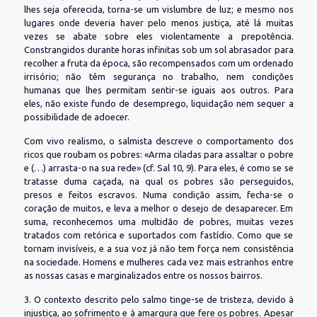
lhes seja oferecida, torna-se um vislumbre de luz; e mesmo nos
lugares onde deveria haver pelo menos justiça, até lá muitas
vezes se abate sobre eles violentamente a prepotência.
Constrangidos durante horas infinitas sob um sol abrasador para
recolher a fruta da época, são recompensados com um ordenado
irrisório; não têm segurança no trabalho, nem condições
humanas que lhes permitam sentir-se iguais aos outros. Para
eles, não existe fundo de desemprego, liquidação nem sequer a
possibilidade de adoecer.
Com vivo realismo, o salmista descreve o comportamento dos
ricos que roubam os pobres: «Arma ciladas para assaltar o pobre
e (…) arrasta-o na sua rede» (cf. Sal 10, 9). Para eles, é como se se
tratasse duma caçada, na qual os pobres são perseguidos,
presos e feitos escravos. Numa condição assim, fecha-se o
coração de muitos, e leva a melhor o desejo de desaparecer. Em
suma, reconhecemos uma multidão de pobres, muitas vezes
tratados com retórica e suportados com fastídio. Como que se
tornam invisíveis, e a sua voz já não tem força nem consistência
na sociedade. Homens e mulheres cada vez mais estranhos entre
as nossas casas e marginalizados entre os nossos bairros.
3. O contexto descrito pelo salmo tinge-se de tristeza, devido à
injustiça, ao sofrimento e à amargura que fere os pobres. Apesar