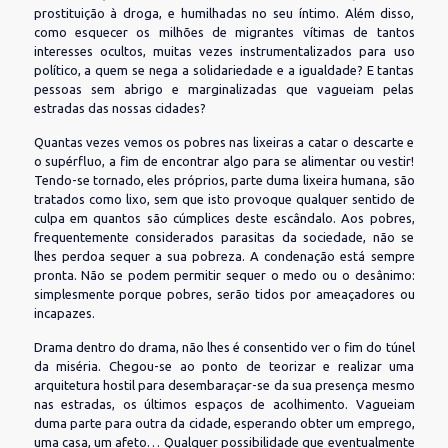
prostituição à droga, e humilhadas no seu íntimo. Além disso,
como esquecer os milhões de migrantes vítimas de tantos
interesses ocultos, muitas vezes instrumentalizados para uso
político, a quem se nega a solidariedade e a igualdade? E tantas
pessoas sem abrigo e marginalizadas que vagueiam pelas
estradas das nossas cidades?
Quantas vezes vemos os pobres nas lixeiras a catar o descarte e
o supérfluo, a fim de encontrar algo para se alimentar ou vestir!
Tendo-se tornado, eles próprios, parte duma lixeira humana, são
tratados como lixo, sem que isto provoque qualquer sentido de
culpa em quantos são cúmplices deste escândalo. Aos pobres,
frequentemente considerados parasitas da sociedade, não se
lhes perdoa sequer a sua pobreza. A condenação está sempre
pronta. Não se podem permitir sequer o medo ou o desânimo:
simplesmente porque pobres, serão tidos por ameaçadores ou
incapazes.
Drama dentro do drama, não lhes é consentido ver o fim do túnel
da miséria. Chegou-se ao ponto de teorizar e realizar uma
arquitetura hostil para desembaraçar-se da sua presença mesmo
nas estradas, os últimos espaços de acolhimento. Vagueiam
duma parte para outra da cidade, esperando obter um emprego,
uma casa, um afeto… Qualquer possibilidade que eventualmente