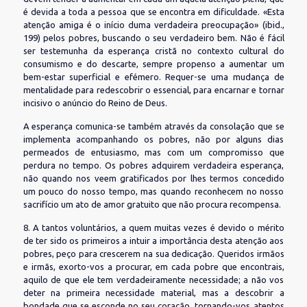
é devida a toda a pessoa que se encontra em dificuldade. «Esta
atenção amiga é o início duma verdadeira preocupação» (ibid.,
199) pelos pobres, buscando o seu verdadeiro bem. Não é fácil
ser testemunha da esperança cristã no contexto cultural do
consumismo e do descarte, sempre propenso a aumentar um
bem-estar superficial e efémero. Requer-se uma mudança de
mentalidade para redescobrir o essencial, para encarnar e tornar
incisivo o anúncio do Reino de Deus.
A esperança comunica-se também através da consolação que se
implementa acompanhando os pobres, não por alguns dias
permeados de entusiasmo, mas com um compromisso que
perdura no tempo. Os pobres adquirem verdadeira esperança,
não quando nos veem gratificados por lhes termos concedido
um pouco do nosso tempo, mas quando reconhecem no nosso
sacrifício um ato de amor gratuito que não procura recompensa.
8. A tantos voluntários, a quem muitas vezes é devido o mérito
de ter sido os primeiros a intuir a importância desta atenção aos
pobres, peço para crescerem na sua dedicação. Queridos irmãos
e irmãs, exorto-vos a procurar, em cada pobre que encontrais,
aquilo de que ele tem verdadeiramente necessidade; a não vos
deter na primeira necessidade material, mas a descobrir a
bondade que se esconde no seu coração, tornando-vos atentos