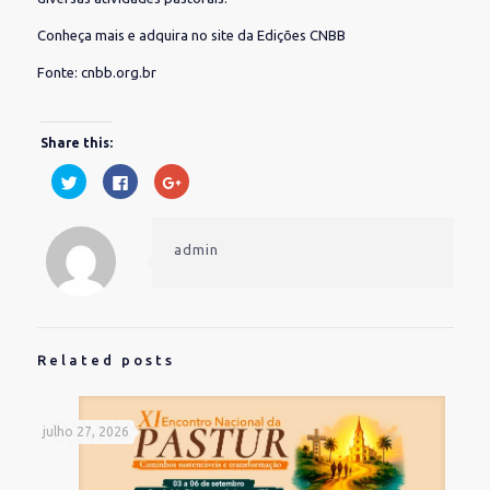
Conheça mais e adquira no site da Edições CNBB
Fonte: cnbb.org.br
Share this:
Clique
Clique
Compartilhe
para
para
no
compartilhar
compartilhar
Google+
no
no
(abre
Twitter(abre
Facebook(abre
em
em
em
nova
admin
nova
nova
janela)
janela)
janela)
Related posts
julho 27, 2026