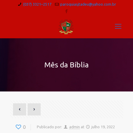
(037) 3321–2517
paroquiasjtadeu@yahoo.com.br
Mês da Bíblia
0
Publicado por:
admin
at
julho 19, 2022