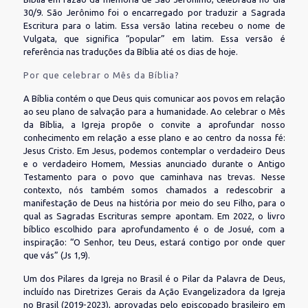
30/9. São Jerônimo foi o encarregado por traduzir a Sagrada
Escritura para o latim. Essa versão latina recebeu o nome de
Vulgata, que significa “popular” em latim. Essa versão é
referência nas traduções da Bíblia até os dias de hoje.
Por que celebrar o Mês da Bíblia?
A Bíblia contém o que Deus quis comunicar aos povos em relação
ao seu plano de salvação para a humanidade. Ao celebrar o Mês
da Bíblia, a Igreja propõe o convite a aprofundar nosso
conhecimento em relação a esse plano e ao centro da nossa fé:
Jesus Cristo. Em Jesus, podemos contemplar o verdadeiro Deus
e o verdadeiro Homem, Messias anunciado durante o Antigo
Testamento para o povo que caminhava nas trevas. Nesse
contexto, nós também somos chamados a redescobrir a
manifestação de Deus na história por meio do seu Filho, para o
qual as Sagradas Escrituras sempre apontam. Em 2022, o livro
bíblico escolhido para aprofundamento é o de Josué, com a
inspiração: “O Senhor, teu Deus, estará contigo por onde quer
que vás” (Js 1,9).
Um dos Pilares da Igreja no Brasil é o Pilar da Palavra de Deus,
incluído nas Diretrizes Gerais da Ação Evangelizadora da Igreja
no Brasil (2019-2023), aprovadas pelo episcopado brasileiro em