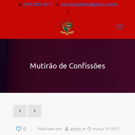
(037) 3321–2517
paroquiasjtadeu@yahoo.com.br
Mutirão de Confissões
0
Publicado por:
admin
at
março 13, 2017