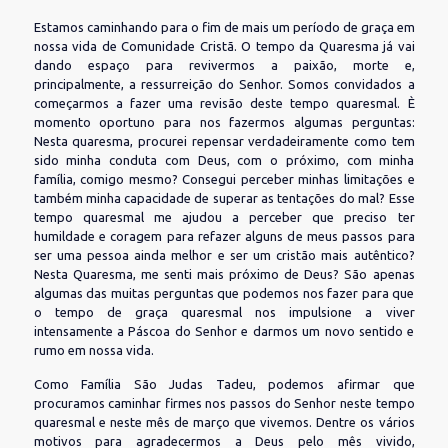
Estamos caminhando para o fim de mais um período de graça em
nossa vida de Comunidade Cristã. O tempo da Quaresma já vai
dando espaço para revivermos a paixão, morte e,
principalmente, a ressurreição do Senhor. Somos convidados a
começarmos a fazer uma revisão deste tempo quaresmal. È
momento oportuno para nos fazermos algumas perguntas:
Nesta quaresma, procurei repensar verdadeiramente como tem
sido minha conduta com Deus, com o próximo, com minha
família, comigo mesmo? Consegui perceber minhas limitações e
também minha capacidade de superar as tentações do mal? Esse
tempo quaresmal me ajudou a perceber que preciso ter
humildade e coragem para refazer alguns de meus passos para
ser uma pessoa ainda melhor e ser um cristão mais autêntico?
Nesta Quaresma, me senti mais próximo de Deus? São apenas
algumas das muitas perguntas que podemos nos fazer para que
o tempo de graça quaresmal nos impulsione a viver
intensamente a Páscoa do Senhor e darmos um novo sentido e
rumo em nossa vida.
Como Família São Judas Tadeu, podemos afirmar que
procuramos caminhar firmes nos passos do Senhor neste tempo
quaresmal e neste mês de março que vivemos. Dentre os vários
motivos para agradecermos a Deus pelo mês vivido,