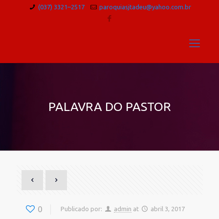
(037) 3321–2517
paroquiasjtadeu@yahoo.com.br
PALAVRA DO PASTOR
0
Publicado por:
admin
at
abril 3, 2017