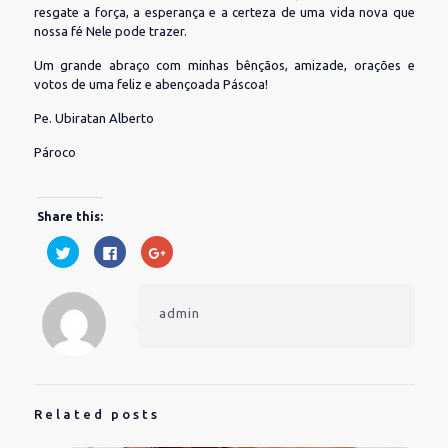
resgate a força, a esperança e a certeza de uma vida nova que
nossa fé Nele pode trazer.
Um grande abraço com minhas bênçãos, amizade, orações e
votos de uma feliz e abençoada Páscoa!
Pe. Ubiratan Alberto
Pároco
Share this:
Clique
Clique
Compartilhe
para
para
no
compartilhar
compartilhar
Google+
no
no
(abre
Twitter(abre
Facebook(abre
em
em
em
nova
admin
nova
nova
janela)
janela)
janela)
Related posts