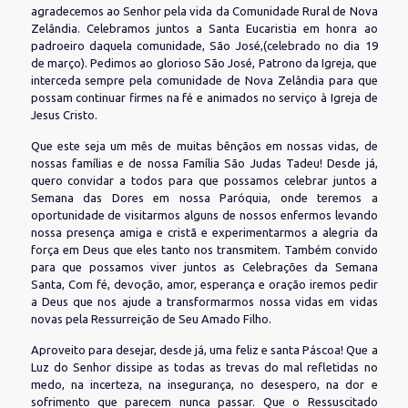
agradecemos ao Senhor pela vida da Comunidade Rural de Nova
Zelândia. Celebramos juntos a Santa Eucaristia em honra ao
padroeiro daquela comunidade, São José,(celebrado no dia 19
de março). Pedimos ao glorioso São José, Patrono da Igreja, que
interceda sempre pela comunidade de Nova Zelândia para que
possam continuar firmes na fé e animados no serviço à Igreja de
Jesus Cristo.
Que este seja um mês de muitas bênçãos em nossas vidas, de
nossas famílias e de nossa Família São Judas Tadeu! Desde já,
quero convidar a todos para que possamos celebrar juntos a
Semana das Dores em nossa Paróquia, onde teremos a
oportunidade de visitarmos alguns de nossos enfermos levando
nossa presença amiga e cristã e experimentarmos a alegria da
força em Deus que eles tanto nos transmitem. Também convido
para que possamos viver juntos as Celebrações da Semana
Santa, Com fé, devoção, amor, esperança e oração iremos pedir
a Deus que nos ajude a transformarmos nossa vidas em vidas
novas pela Ressurreição de Seu Amado Filho.
Aproveito para desejar, desde já, uma feliz e santa Páscoa! Que a
Luz do Senhor dissipe as todas as trevas do mal refletidas no
medo, na incerteza, na insegurança, no desespero, na dor e
sofrimento que parecem nunca passar. Que o Ressuscitado