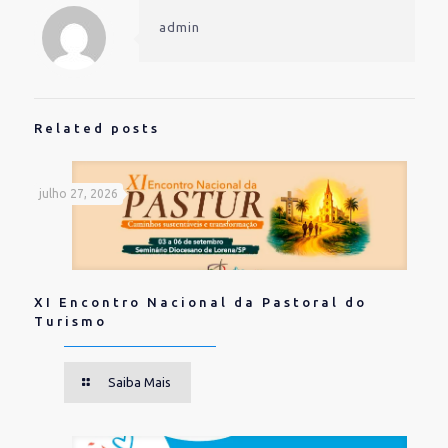
Twitter(abre
Facebook(abre
em
em
em
nova
admin
nova
nova
janela)
janela)
janela)
Related posts
julho 27, 2026
XI Encontro Nacional da Pastoral do
Turismo
Saiba Mais