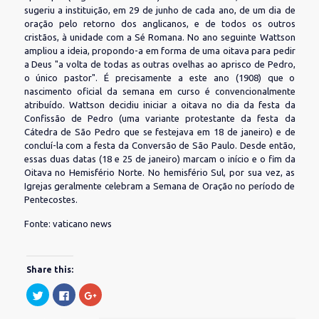
sugeriu a instituição, em 29 de junho de cada ano, de um dia de
oração pelo retorno dos anglicanos, e de todos os outros
cristãos, à unidade com a Sé Romana. No ano seguinte Wattson
ampliou a ideia, propondo-a em forma de uma oitava para pedir
a Deus "a volta de todas as outras ovelhas ao aprisco de Pedro,
o único pastor". É precisamente a este ano (1908) que o
nascimento oficial da semana em curso é convencionalmente
atribuído. Wattson decidiu iniciar a oitava no dia da festa da
Confissão de Pedro (uma variante protestante da festa da
Cátedra de São Pedro que se festejava em 18 de janeiro) e de
concluí-la com a festa da Conversão de São Paulo. Desde então,
essas duas datas (18 e 25 de janeiro) marcam o início e o fim da
Oitava no Hemisfério Norte. No hemisfério Sul, por sua vez, as
Igrejas geralmente celebram a Semana de Oração no período de
Pentecostes.
Fonte: vaticano news
Share this:
Clique
Clique
Compartilhe
para
para
no
compartilhar
compartilhar
Google+
no
no
(abre