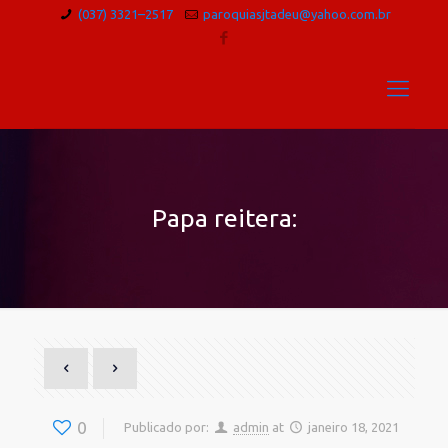
(037) 3321–2517
paroquiasjtadeu@yahoo.com.br
Papa reitera:
0
Publicado por:
admin
at
janeiro 18, 2021