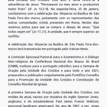
advertência de Jesus: "Permanecei no meu amor e produzireis
muito fruto" (cf. Jo 15,5-9). Na segunda-feira, 25 de janeiro,
concluiremos com a celebração das Vésperas na Basílica de São
Paulo fora-dos muros, juntamente com os representantes das
outras comunidades cristãs presentes em Roma. Nestes dias
rezemos juntos para que se cumpra o desejo de Jesus: "Que
todos sejam um" (Jo 17, 21). A unidade, que é sempre superior ao
conflito.
A celebração das Vésperas na Basílica de São Paulo fora-dos-
muros terá transmissão em português pelo Vatican News.
A Comissão Episcopal Pastoral para o Ecumenismo e o Diálogo
Inter-religioso da Conferência Nacional dos Bispos do Brasil
(CNBB), traduziu para o português subsídios para a Semana de
Oração pela Unidade dos Cristãos e para todo o ano 2021,
preparados e publicados conjuntamente pelo Pontifício Conselho
para a Promoção da Unidade dos Cristãos e Constituição do
Conselho Mundial de Igrejas.
A primeira Semana de Oração pela Unidade dos Cristãos, nos
moldes da atual, nasceu por iniciativa do inglês Spencer Jones,
anglicano, e do estadunidense Paul James Francis Wattson,
episcopal (anglicano americano). No ano de 1907, o rev. Jones