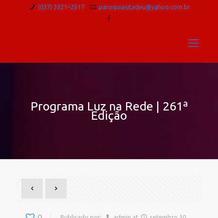
(037) 3321–2517
paroquiasjtadeu@yahoo.com.br
Programa Luz na Rede | 261ª
Edição
0
Publicado por:
admin
at
setembro 10,