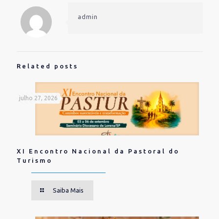
no
no
(abre
Twitter(abre
Facebook(abre
em
em
em
nova
admin
nova
nova
janela)
janela)
janela)
Related posts
julho 27, 2026
XI Encontro Nacional da Pastoral do
Turismo
Saiba Mais