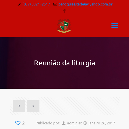
(037) 3321–2517
paroquiasjtadeu@yahoo.com.br
Reunião da liturgia
2
Publicado por:
admin
at
janeiro 26, 2017