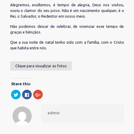
Alegremos, exultemos, é tempo de alegria, Deus nos visitou,
ouviu o clamor do seu povo. Não é um nascimento qualquer, é o
Rei, o Salvador, o Redentor em nosso meio.
Não podemos deixar de celebrar, de vivenciar esse tempo de
graças e bênçãos.
Que a sua noite de natal tenho sido com a família, com o Cristo
que habita entre nós.
Clique para visualizar as fotos
Share this:
Clique
Clique
Compartilhe
para
para
no
compartilhar
compartilhar
Google+
no
no
(abre
Twitter(abre
Facebook(abre
em
em
em
nova
admin
nova
nova
janela)
janela)
janela)