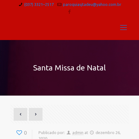
(037) 3321–2517
paroquiasjtadeu@yahoo.com.br
Santa Missa de Natal
0
Publicado por:
admin
at
dezembro 26,
2020