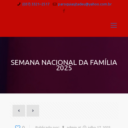
(037) 3321–2517
paroquiasjtadeu@yahoo.com.br
SEMANA NACIONAL DA FAMÍLIA
2025
0
Publicado por:
admin
at
julho 17, 2025