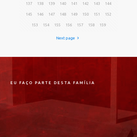
137
138
139
140
141
142
143
144
145
146
147
148
149
150
151
152
153
154
155
156
157
158
159
Next page
EU FAÇO PARTE DESTA FAMÍLIA