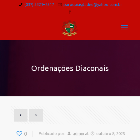
(037) 3321–2517
paroquiasjtadeu@yahoo.com.br
Ordenações Diaconais
0
Publicado por:
admin
at
outubro 8, 2025