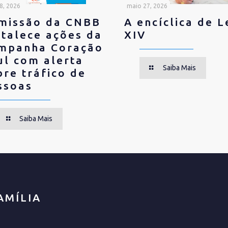
 8, 2026
maio 27, 2026
missão da CNBB
A encíclica de 
rtalece ações da
XIV
mpanha Coração
ul com alerta
Saiba Mais
bre tráfico de
ssoas
Saiba Mais
AMÍLIA