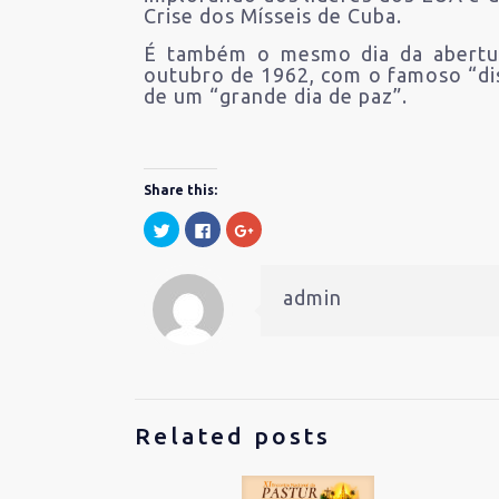
Crise dos Mísseis de Cuba.
É também o mesmo dia da abertur
outubro de 1962, com o famoso “disc
de um “grande dia de paz”.
Share this:
Clique
Clique
Compartilhe
para
para
no
compartilhar
compartilhar
Google+
no
no
(abre
Twitter(abre
Facebook(abre
em
em
em
nova
admin
nova
nova
janela)
janela)
janela)
Related posts