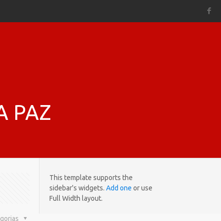
A PAZ
This template supports the
sidebar's widgets.
Add one
or use
Full Width layout.
gorias