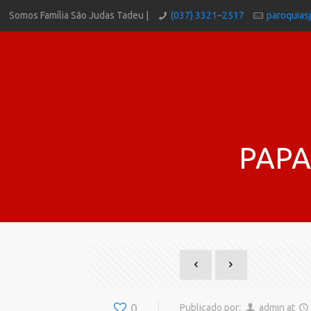
Somos Família São Judas Tadeu |
(037) 3321–2517
paroquias
PAPA
0
Publicado por:
admin
at