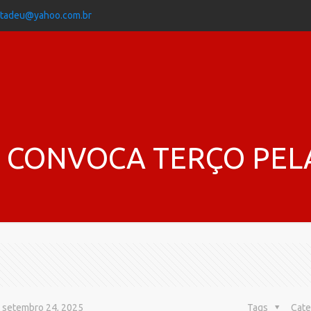
jtadeu@yahoo.com.br
 CONVOCA TERÇO PEL
setembro 24, 2025
Tags
Cate