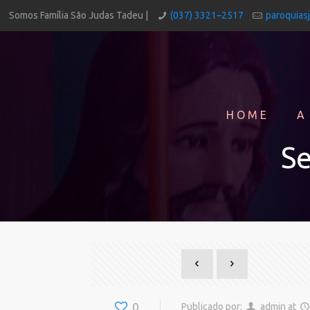
Somos Família São Judas Tadeu |
(037) 3321–2517
paroquias
HOME
A
Se
0
Publicado por:
admin
at