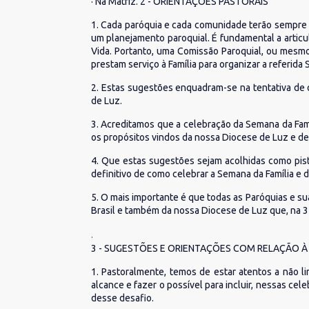
· Na Matriz. 2 - ORIENTAÇÕES PASTORAIS
1. Cada paróquia e cada comunidade terão sempre a
um planejamento paroquial. É fundamental a articu
Vida. Portanto, uma Comissão Paroquial, ou mesmo
prestam serviço à Família para organizar a referida
2. Estas sugestões enquadram-se na tentativa de 
de Luz.
3. Acreditamos que a celebração da Semana da Famí
os propósitos vindos da nossa Diocese de Luz e de t
4. Que estas sugestões sejam acolhidas como pis
definitivo de como celebrar a Semana da Família e
5. O mais importante é que todas as Paróquias e su
Brasil e também da nossa Diocese de Luz que, na 3
.
3 - SUGESTÕES E ORIENTAÇÕES COM RELAÇÃO
1. Pastoralmente, temos de estar atentos a não li
alcance e fazer o possível para incluir, nessas ce
desse desafio.