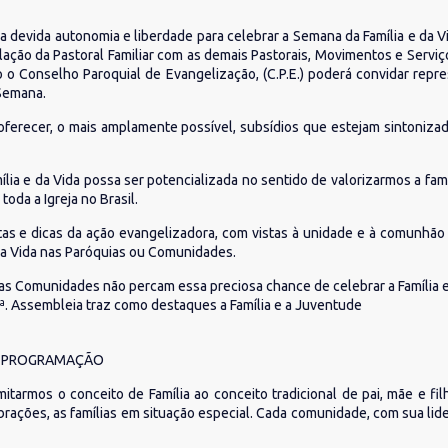
 devida autonomia e liberdade para celebrar a Semana da Família e da 
lação da Pastoral Familiar com as demais Pastorais, Movimentos e Serviç
 o Conselho Paroquial de Evangelização, (C.P.E.) poderá convidar repr
 Semana.
oferecer, o mais amplamente possível, subsídios que estejam sintonizad
lia e da Vida possa ser potencializada no sentido de valorizarmos a f
oda a Igreja no Brasil.
tas e dicas da ação evangelizadora, com vistas à unidade e à comunhão
 da Vida nas Paróquias ou Comunidades.
as Comunidades não percam essa preciosa chance de celebrar a Família e
ª. Assembleia traz como destaques a Família e a Juventude
 À PROGRAMAÇÃO
mitarmos o conceito de Família ao conceito tradicional de pai, mãe e fi
lebrações, as famílias em situação especial. Cada comunidade, com sua li