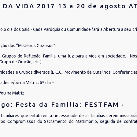
 DA VIDA 2017 13 a 20 de agosto 
o dia dos pais. · Cada Paróquia ou Comunidade fará a Abertura a seu cri
plação dos “Mistérios Gozosos”.
a Grupos de Reflexão: Família: uma luz para a vida em sociedade. · No
Grupo de Oração, etc.)
omunidades e Grupos diversos (E.C.C., Movimento de Cursilhos, Conferência
dades e/ou na Matriz. 6º dia –
/ou na Matriz.
go: Festa da Família: FESTFAM ·
 familiares que enfatizem a necessidade de as famílias serem missioná
dos Compromissos do Sacramento do Matrimônio, seguida de confrate