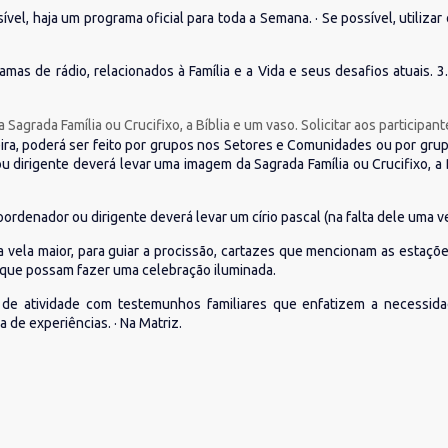
sível, haja um programa oficial para toda a Semana. · Se possível, utiliza
amas de rádio, relacionados à Família e a Vida e seus desafios atuais
agrada Família ou Crucifixo, a Bíblia e um vaso. Solicitar aos participan
ira, poderá ser feito por grupos nos Setores e Comunidades ou por grup
dirigente deverá levar uma imagem da Sagrada Família ou Crucifixo, a Bí
 coordenador ou dirigente deverá levar um círio pascal (na falta dele uma ve
vela maior, para guiar a procissão, cartazes que mencionam as estações,
a que possam fazer uma celebração iluminada.
e de atividade com testemunhos familiares que enfatizem a necessida
 de experiências. · Na Matriz.